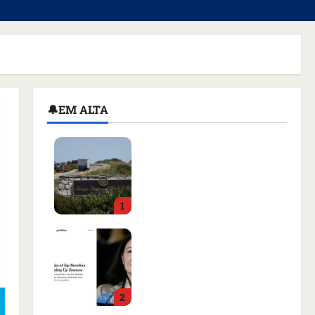
🔔EM ALTA
Homem armado é preso
em campo de golfe de
Trump dias antes de
visita do presidente dos
1
EUA; ‘Evitamos uma
tragédia’, diz agente
Como imprensa
qua 05/08/2026 • 07:49
internacional noticiou
revogação do visto de
embaixadora do Brasil e
2
aumento da tensão com
os EUA