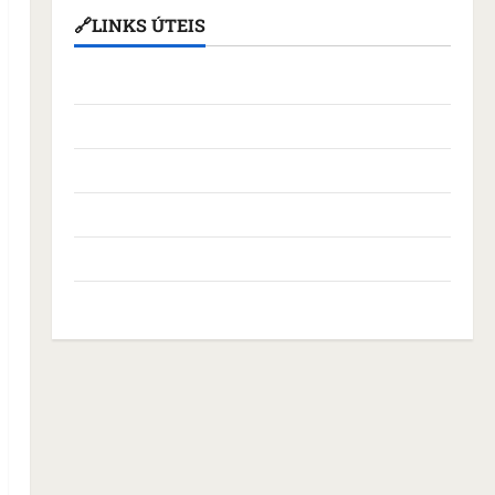
🔗LINKS ÚTEIS
Assembleia Legislativa do Maranhão
Câmara Municipal de São Luís
Governo Federal
Governo do Maranhão
Prefeitura de São Luís
SLZ HOST Hospedagem de Sites