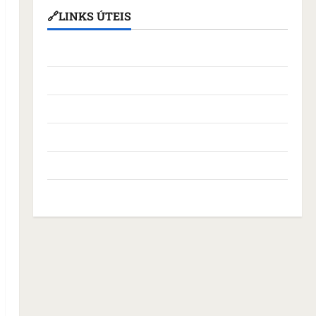
🔗LINKS ÚTEIS
Assembleia Legislativa do Maranhão
Câmara Municipal de São Luís
Governo Federal
Governo do Maranhão
Prefeitura de São Luís
SLZ HOST Hospedagem de Sites