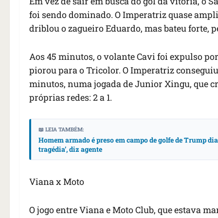
Em vez de sair em busca do gol da vitória, o 
foi sendo dominado. O Imperatriz quase ampl
driblou o zagueiro Eduardo, mas bateu forte, p
Aos 45 minutos, o volante Cavi foi expulso po
piorou para o Tricolor. O Imperatriz conseguiu 
minutos, numa jogada de Junior Xingu, que cru
próprias redes: 2 a 1.
📖 LEIA TAMBÉM:
Homem armado é preso em campo de golfe de Trump dias 
tragédia’, diz agente
Viana x Moto
O jogo entre Viana e Moto Club, que estava mar