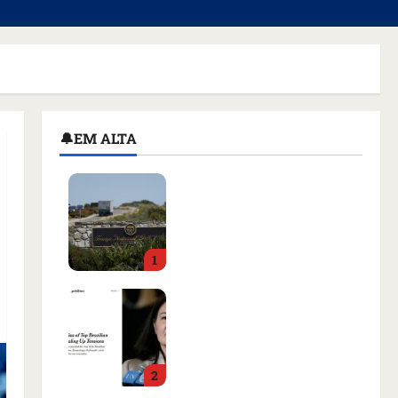
🔔EM ALTA
Homem armado é preso
em campo de golfe de
Trump dias antes de
visita do presidente dos
1
EUA; ‘Evitamos uma
tragédia’, diz agente
Como imprensa
qua 05/08/2026 • 07:49
internacional noticiou
revogação do visto de
embaixadora do Brasil e
2
aumento da tensão com
os EUA