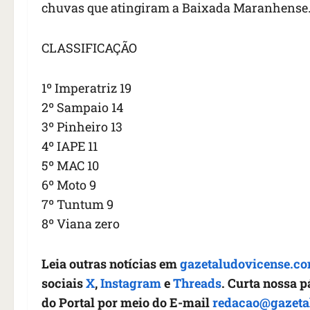
chuvas que atingiram a Baixada Maranhense.
CLASSIFICAÇÃO
1º Imperatriz 19
2º Sampaio 14
3º Pinheiro 13
4º IAPE 11
5º MAC 10
6º Moto 9
7º Tuntum 9
8º Viana zero
Leia outras notícias em
gazetaludovicense.co
sociais
X
,
Instagram
e
Threads
. Curta nossa 
do Portal por meio do E-mail
redacao@gazeta