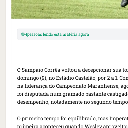
🟢
4
pessoas lendo esta matéria agora
O Sampaio Corrêa voltou a decepcionar sua tor
domingo (9), no Estádio Castelão, por 2 a 1. C
na liderança do Campeonato Maranhense, agora
foi disputada num gramado bastante castigado
desempenho, notadamente no segundo tempo, 
O primeiro tempo foi equilibrado, mas Imperat
primeira aconteceu quando Wesley aproveitou u