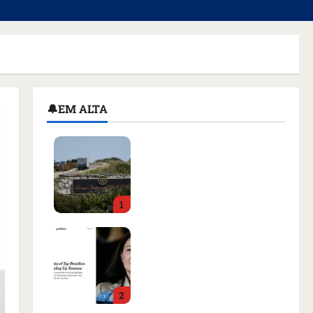
🔔EM ALTA
Homem armado é preso
em campo de golfe de
Trump dias antes de
visita do presidente dos
1
EUA; ‘Evitamos uma
tragédia’, diz agente
Como imprensa
qua 05/08/2026 • 07:49
internacional noticiou
revogação do visto de
embaixadora do Brasil e
2
aumento da tensão com
os EUA