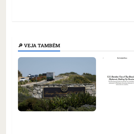
🔎 VEJA TAMBÉM
Como impren
noticiou rev
Homem armado é preso em
embaixadora
campo de golfe de Trump dias
aumento da 