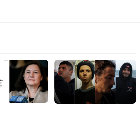
sa internacional
Islândia ordena deportação de
ogação do visto de
ativistas contra caça às
 do Brasil e
baleias que haviam sido
tensão com os
detidos; 4 brasileiros estão