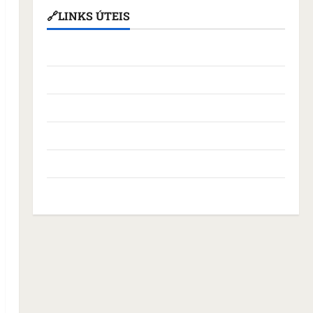
🔗LINKS ÚTEIS
Assembleia Legislativa do Maranhão
Câmara Municipal de São Luís
Governo Federal
Governo do Maranhão
Prefeitura de São Luís
SLZ HOST Hospedagem de Sites