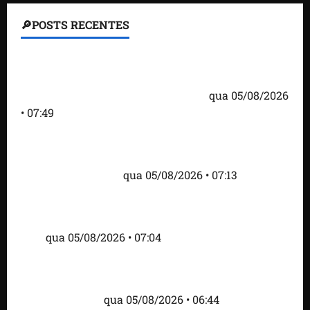
🔎POSTS RECENTES
Homem armado é preso em campo de golfe de
Trump dias antes de visita do presidente dos EUA;
‘Evitamos uma tragédia’, diz agente
qua 05/08/2026
• 07:49
Como imprensa internacional noticiou revogação
do visto de embaixadora do Brasil e aumento da
tensão com os EUA
qua 05/08/2026 • 07:13
Cartaz em mercado ameaça suspender quem
alimentar animais e revolta feirantes em Santa
Inês
qua 05/08/2026 • 07:04
Islândia ordena deportação de ativistas contra caça
às baleias que haviam sido detidos; 4 brasileiros
estão entre eles
qua 05/08/2026 • 06:44