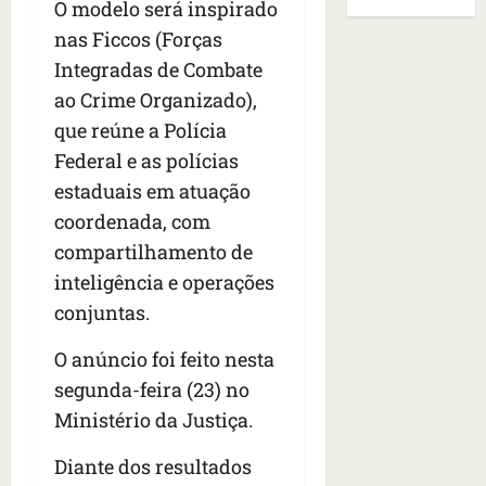
B
E
O modelo será inspirado
r
s
e
r
U
nas Ficcos (Forças
t
q
i
a
A
o
Integradas de Combate
u
r
s
;
s
e
a
i
ao Crime Organizado),
‘
e
h
n
l
E
que reúne a Polícia
d
a
t
e
v
Federal e as polícias
e
v
e
a
i
z
i
estaduais em atuação
s
u
t
e
a
e
m
a
coordenada, com
n
m
m
e
m
compartilhamento de
a
s
S
n
o
inteligência e operações
s
i
a
t
s
d
d
n
conjuntas.
o
u
e
o
t
d
m
f
d
a
O anúncio foi feito nesta
a
a
e
e
I
t
t
segunda-feira (23) no
r
t
n
e
r
Ministério da Justiça.
i
i
ê
n
a
d
d
s
s
g
Diante dos resultados
o
o
ã
é