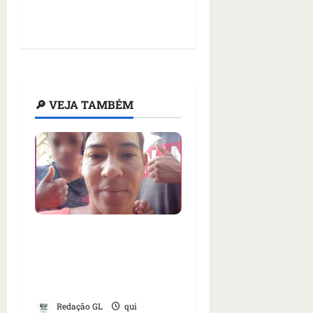
🔎 VEJA TAMBÉM
Filhos de mãe
assassinada sequestram
suspeito e são presos no
velório
Redação GL
qui