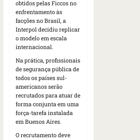
obtidos pelas Ficcos no
s
s
o
d
qua
;
;
enfrentamento às
c
05/08/202
i
V
4
•
o
a
facções no Brasil, a
Í
b
07:04
m
’
Interpol decidiu replicar
D
r
o
,
E
o modelo em escala
a
s
d
O
s
E
internacional.
i
i
U
z
l
qua
A
Na prática, profissionais
a
e
05/08/202
g
de segurança pública de
•
i
e
qua
todos os países sul-
06:08
r
n
05/08/202
o
americanos serão
•
t
s
07:13
e
recrutados para atuar de
e
forma conjunta em uma
s
qua
força-tarefa instalada
t
05/08/202
ã
em Buenos Aires.
•
o
07:49
e
O recrutamento deve