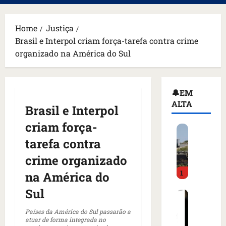
principal
Home
Justiça
Brasil e Interpol criam força-tarefa contra crime
organizado na América do Sul
🔔EM
ALTA
Brasil e Interpol
criam força-
H
o
tarefa contra
m
crime organizado
e
1
m
na América do
a
Sul
C
r
o
m
Países da América do Sul passarão a
m
a
atuar de forma integrada no