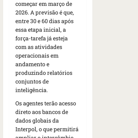
n
começar em março de
t
2026. A previsão é que,
r
entre 30 e 60 dias após
e
e
essa etapa inicial, a
l
força-tarefa já esteja
e
com as atividades
s
operacionais em
qua
andamento e
05/08/202
produzindo relatórios
•
conjuntos de
06:44
inteligência.
Os agentes terão acesso
direto aos bancos de
dados globais da
Interpol, o que permitirá
ampliar o intercâmbio