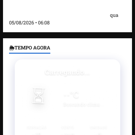
Bombardeio russo em Kiev com mísseis e drones
deixa 17 mortos e dezenas de feridos; VÍDEO
qua
05/08/2026 • 06:08
🌦TEMPO AGORA
Carregando...
⏳
--
°C
Buscando clima...
SENSAÇÃO
VENTO
UMIDADE
--°C
--
--%
km/h