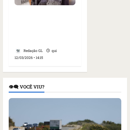
‘Brasil inteiro acha que
sou um assassino’:
Marido de PM morta em
SP nega comportamento
abusivo
Redação GL
qui
12/03/2026 • 14:15
👁️‍🗨️ VOCÊ VIU?