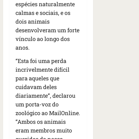
s
s
espécies naturalmente
o
d
qua
;
;
c
05/08/202
i
calmas e sociais, e os
V
4
•
o
a
dois animais
Í
b
07:04
m
’
desenvolveram um forte
D
r
o
,
E
a
vínculo ao longo dos
s
d
O
s
E
i
anos.
i
U
z
l
qua
A
a
“Esta foi uma perda
e
05/08/202
g
incrivelmente difícil
•
i
e
qua
06:08
para aqueles que
r
n
05/08/202
o
cuidavam deles
•
t
s
07:13
e
diariamente”, declarou
e
um porta-voz do
s
qua
zoológico ao MailOnline.
t
05/08/202
ã
“Ambos os animais
•
o
07:49
eram membros muito
e