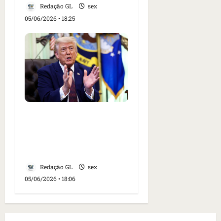
Redação GL
sex
05/06/2026 • 18:25
Juiz dos EUA invalida
restrições do governo
Trump à imigração
legal
Redação GL
sex
05/06/2026 • 18:06