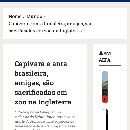
principal
Home
Mundo
Capivara e anta brasileira, amigas, são
sacrificadas em zoo na Inglaterra
🔔EM
ALTA
Capivara e anta
brasileira,
H
o
amigas, são
m
sacrificadas em
e
1
m
zoo na Inglaterra
a
C
r
O Zoológico de Newquay, no
sudoeste do Reino Unido, anunciou a
o
m
morte de Johnson, uma capivara de
m
a
nove anos, e de Al Capone, uma anta