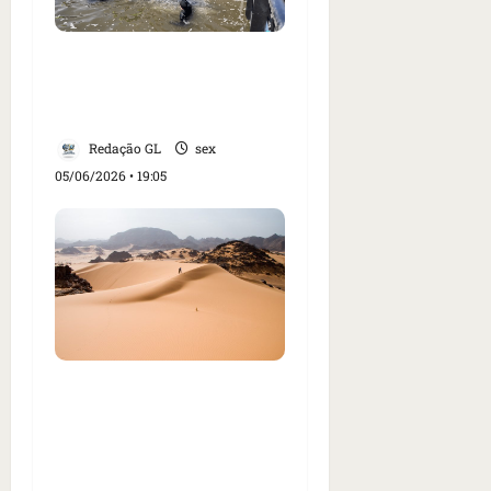
Baleia Timmy, achada
morta na Dinamarca,
era fêmea
Redação GL
sex
05/06/2026 • 19:05
Dezenas de pessoas
morrem de sede no
deserto do Saara após
pane em caminhão