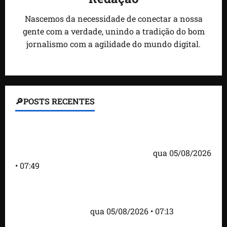
Nascemos da necessidade de conectar a nossa
gente com a verdade, unindo a tradição do bom
jornalismo com a agilidade do mundo digital.
🔎POSTS RECENTES
Homem armado é preso em campo de golfe de
Trump dias antes de visita do presidente dos EUA;
‘Evitamos uma tragédia’, diz agente
qua 05/08/2026
• 07:49
Como imprensa internacional noticiou revogação
do visto de embaixadora do Brasil e aumento da
tensão com os EUA
qua 05/08/2026 • 07:13