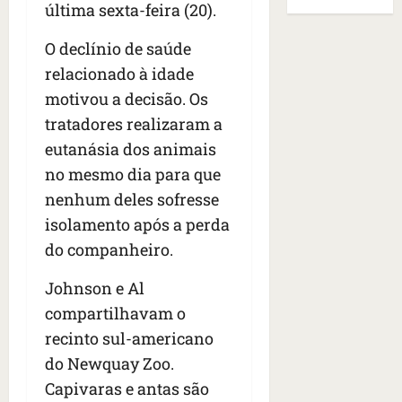
B
E
última sexta-feira (20).
r
s
e
r
U
t
q
i
a
A
O declínio de saúde
o
u
r
s
;
relacionado à idade
s
e
a
i
‘
e
h
motivou a decisão. Os
n
l
E
d
a
t
e
v
tratadores realizaram a
e
v
e
a
i
eutanásia dos animais
z
i
s
u
t
no mesmo dia para que
e
a
e
m
a
n
m
m
nenhum deles sofresse
e
m
a
s
S
n
o
isolamento após a perda
s
i
a
t
s
do companheiro.
d
d
n
o
u
e
o
t
d
m
Johnson e Al
f
d
a
a
a
e
compartilhavam o
e
I
t
t
r
t
n
e
recinto sul-americano
r
i
i
ê
n
a
do Newquay Zoo.
d
d
s
s
g
Capivaras e antas são
o
o
ã
é