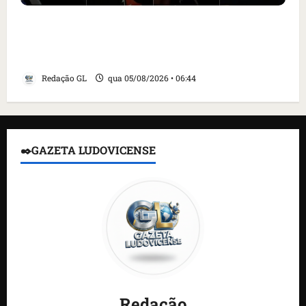
Islândia ordena deportação de ativistas
contra caça às baleias que haviam sido
detidos; 4 brasileiros estão entre eles
Redação GL
qua 05/08/2026 • 06:44
✒️GAZETA LUDOVICENSE
Redação