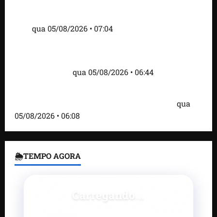
Cartaz em mercado ameaça suspender quem
alimentar animais e revolta feirantes em Santa
Inês
qua 05/08/2026 • 07:04
Islândia ordena deportação de ativistas contra caça
às baleias que haviam sido detidos; 4 brasileiros
estão entre eles
qua 05/08/2026 • 06:44
Bombardeio russo em Kiev com mísseis e drones
deixa 17 mortos e dezenas de feridos; VÍDEO
qua
05/08/2026 • 06:08
🌦TEMPO AGORA
Carregando...