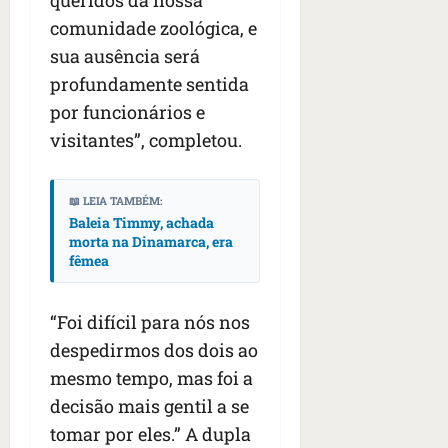
queridos da nossa
n
t
comunidade zoológica, e
r
sua ausência será
e
profundamente sentida
e
por funcionários e
l
e
visitantes”, completou.
s
📖 LEIA TAMBÉM:
qua
Baleia Timmy, achada
05/08/202
morta na Dinamarca, era
•
fêmea
06:44
“Foi difícil para nós nos
despedirmos dos dois ao
mesmo tempo, mas foi a
decisão mais gentil a se
tomar por eles.” A dupla