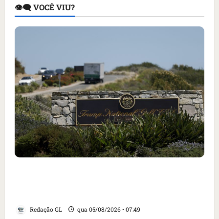
👁️‍🗨️ VOCÊ VIU?
Homem armado é preso em campo de golfe de
Trump dias antes de visita do presidente dos
EUA; ‘Evitamos uma tragédia’, diz agente
Redação GL
qua 05/08/2026 • 07:49