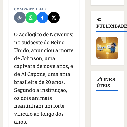
d
n
a
l
e
e
COMPARTILHAR:
a
ç
n
d
i
d
a
o
e
📢
o
e
s
t
T
PUBLICIDADE
r
p
u
i
r
O Zoológico de Newquay,
u
o
s
c
u
s
r
p
no sudoeste do Reino
i
m
s
t
e
o
p
Unido, anunciou a morte
o
a
n
u
d
de Johnson, uma
e
ç
d
r
i
m
capivara de nove anos, e
ã
e
e
a
K
o
r
v
de Al Capone, uma anta
s
i
d
q
🔗LINKS
o
a
brasileira de 20 anos.
e
e
u
ÚTEIS
g
n
Segundo a instituição,
v
a
e
a
t
c
t
os dois animais
m
ç
e
Assembleia
o
i
a
ã
s
mantinham um forte
Legislativa
m
v
l
o
d
vínculo ao longo dos
do
m
i
i
d
e
anos.
Maranhão
í
s
m
o
v