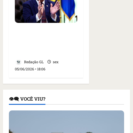
Juiz dos EUA invalida
restrições do governo
Trump à imigração
legal
Redação GL
sex
05/06/2026 • 18:06
👁️‍🗨️ VOCÊ VIU?