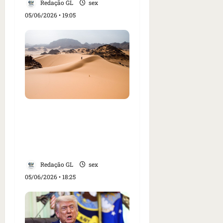
Redação GL
sex
05/06/2026 • 19:05
Dezenas de pessoas
morrem de sede no
deserto do Saara após
pane em caminhão
Redação GL
sex
05/06/2026 • 18:25