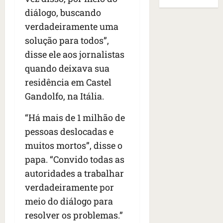
B
E
r
s
e
r
diálogo, buscando
U
t
q
i
a
A
verdadeiramente uma
o
u
r
s
;
solução para todos”,
s
e
a
i
‘
e
h
disse ele aos jornalistas
n
l
E
d
a
t
e
v
quando deixava sua
e
v
e
a
i
residência em Castel
z
i
s
u
t
Gandolfo, na Itália.
e
a
e
m
a
n
m
m
e
m
“Há mais de 1 milhão de
a
s
S
n
o
s
i
pessoas deslocadas e
a
t
s
d
d
n
o
u
muitos mortos”, disse o
e
o
t
d
m
papa. “Convido todas as
f
d
a
a
a
autoridades a trabalhar
e
e
I
t
t
r
t
n
verdadeiramente por
e
r
i
i
ê
n
a
meio do diálogo para
d
d
s
s
g
resolver os problemas.”
o
o
ã
é