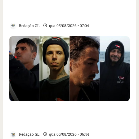
Cartaz em mercado ameaça suspender quem
alimentar animais e revolta feirantes em
Santa Inês
Redação GL
qua 05/08/2026 • 07:04
Islândia ordena deportação de ativistas
contra caça às baleias que haviam sido
detidos; 4 brasileiros estão entre eles
Redação GL
qua 05/08/2026 • 06:44