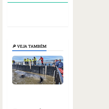
🔎 VEJA TAMBÉM
Baleia Timmy, achada
morta na Dinamarca,
era fêmea