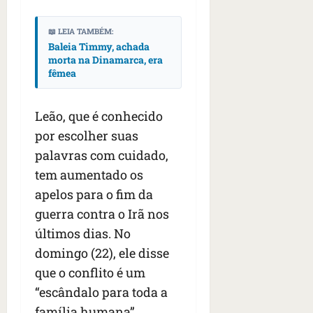
s
s
o
d
qua
;
;
c
05/08/202
i
📖 LEIA TAMBÉM:
V
4
•
o
a
Baleia Timmy, achada
Í
b
07:04
m
’
morta na Dinamarca, era
D
r
o
,
fêmea
E
a
s
d
O
s
E
i
Leão, que é conhecido
i
U
z
l
qua
A
por escolher suas
a
e
05/08/202
g
palavras com cuidado,
•
i
e
qua
tem aumentado os
06:08
r
n
05/08/202
o
apelos para o fim da
•
t
s
07:13
e
guerra contra o Irã nos
e
últimos dias. No
s
qua
domingo (22), ele disse
t
05/08/202
ã
que o conflito é um
•
o
07:49
“escândalo para toda a
e
família humana”.