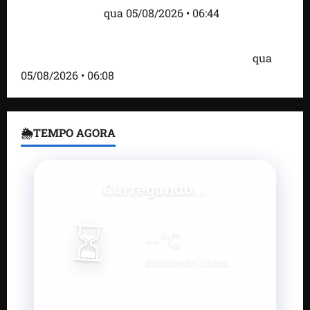
estão entre eles
qua 05/08/2026 • 06:44
Bombardeio russo em Kiev com mísseis e drones
deixa 17 mortos e dezenas de feridos; VÍDEO
qua
05/08/2026 • 06:08
🌦TEMPO AGORA
Carregando...
⏳
--
°C
Buscando clima...