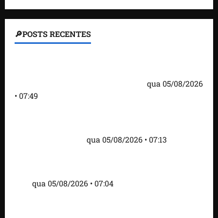
🔎POSTS RECENTES
Homem armado é preso em campo de golfe de
Trump dias antes de visita do presidente dos EUA;
‘Evitamos uma tragédia’, diz agente
qua 05/08/2026
• 07:49
Como imprensa internacional noticiou revogação
do visto de embaixadora do Brasil e aumento da
tensão com os EUA
qua 05/08/2026 • 07:13
Cartaz em mercado ameaça suspender quem
alimentar animais e revolta feirantes em Santa
Inês
qua 05/08/2026 • 07:04
Islândia ordena deportação de ativistas contra caça
às baleias que haviam sido detidos; 4 brasileiros