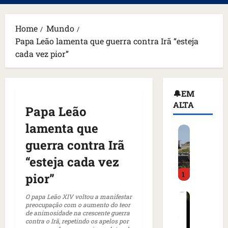
principal
Home
Mundo
Papa Leão lamenta que guerra contra Irã “esteja
cada vez pior”
🔔EM
ALTA
Papa Leão
lamenta que
H
o
guerra contra Irã
m
“esteja cada vez
e
1
m
pior”
a
C
r
O papa Leão XIV voltou a manifestar
preocupação com o aumento do teor
o
m
de animosidade na crescente guerra
m
a
contra o Irã, repetindo os apelos por