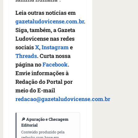
n
t
Leia outras notícias em
r
gazetaludovicense.com.br
.
e
e
Siga, também, a Gazeta
l
Ludovicense nas redes
e
sociais
X
,
Instagram
e
s
Threads
. Curta nossa
qua
página no
Facebook
.
05/08/202
Envie informações à
•
Redação do Portal por
06:44
meio do E-mail
redacao@gazetaludovicense.com.br
🔎 Apuração e Checagem
Editorial
Conteúdo produzido pela
redação com base em