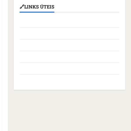
🔗LINKS ÚTEIS
Assembleia Legislativa do Maranhão
Câmara Municipal de São Luís
Governo Federal
Governo do Maranhão
Prefeitura de São Luís
SLZ HOST Hospedagem de Sites