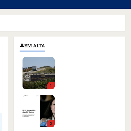
🔔EM ALTA
Homem armado é preso
em campo de golfe de
Trump dias antes de
visita do presidente dos
1
EUA; ‘Evitamos uma
tragédia’, diz agente
Como imprensa
qua 05/08/2026 • 07:49
internacional noticiou
revogação do visto de
embaixadora do Brasil e
2
aumento da tensão com
os EUA