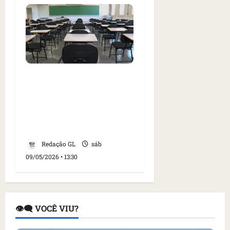
Professor é afastado
suspeito de assediar
alunas em escola
municipal de Paço do
Lumiar
Redação GL
sáb
09/05/2026 • 13:30
👁️‍🗨️ VOCÊ VIU?