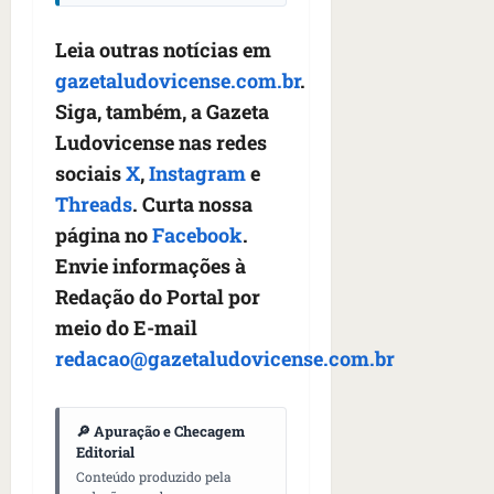
s
s
o
d
qua
;
;
c
05/08/202
i
Leia outras notícias em
V
4
•
o
a
gazetaludovicense.com.br
.
Í
b
07:04
m
’
D
r
Siga, também, a Gazeta
o
,
E
a
s
d
Ludovicense nas redes
O
s
E
i
sociais
X
,
Instagram
e
i
U
z
Threads
. Curta nossa
l
qua
A
a
e
05/08/202
página no
Facebook
.
g
•
i
e
Envie informações à
qua
06:08
r
n
05/08/202
Redação do Portal por
o
•
t
meio do E-mail
s
07:13
e
e
redacao@gazetaludovicense.com.br
s
qua
t
05/08/202
ã
•
🔎 Apuração e Checagem
o
Editorial
07:49
e
Conteúdo produzido pela