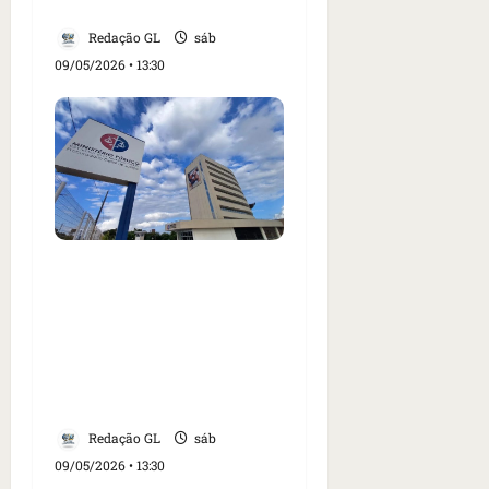
Açailândia
Redação GL
sáb
09/05/2026 • 13:30
MP-MA aciona
envolvidos em esquema
de servidores fantasmas
na Prefeitura de Jatobá;
prejuízos ultrapassam
R$ 719 mil
Redação GL
sáb
09/05/2026 • 13:30