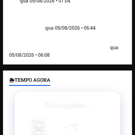
Inês
qua 05/08/2026 • 07:04
Islândia ordena deportação de ativistas contra caça
às baleias que haviam sido detidos; 4 brasileiros
estão entre eles
qua 05/08/2026 • 06:44
Bombardeio russo em Kiev com mísseis e drones
deixa 17 mortos e dezenas de feridos; VÍDEO
qua
05/08/2026 • 06:08
🌦TEMPO AGORA
Carregando...
⏳
--
°C