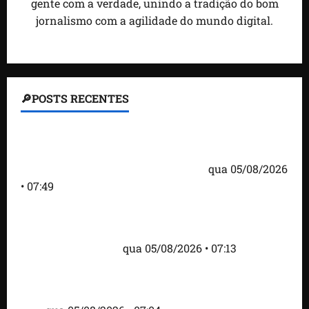
gente com a verdade, unindo a tradição do bom
jornalismo com a agilidade do mundo digital.
🔎POSTS RECENTES
Homem armado é preso em campo de golfe de
Trump dias antes de visita do presidente dos EUA;
‘Evitamos uma tragédia’, diz agente
qua 05/08/2026
• 07:49
Como imprensa internacional noticiou revogação
do visto de embaixadora do Brasil e aumento da
tensão com os EUA
qua 05/08/2026 • 07:13
Cartaz em mercado ameaça suspender quem
alimentar animais e revolta feirantes em Santa