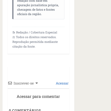
n
redação com base em
apuração jornalística própria,
t
checagem de fatos e fontes
r
oficiais da região.
e
e
l
📝 Redação / Cobertura Especial
e
⚖️ Todos os direitos reservados.
s
Reprodução permitida mediante
citação da fonte.
qua
05/08/202
•
06:44
Inscrever-se
Acessar
Acessar para comentar
0
COMENTÁRIOS