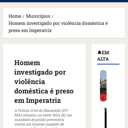
principal
Home
Municípios
Homem investigado por violência doméstica é
preso em Imperatriz
🔔EM
ALTA
Homem
investigado por
H
o
violência
m
doméstica é preso
e
1
m
em Imperatriz
a
C
r
A Polícia Civil do Maranhão (PC-
MA) cumpriu, na sexta-feira (8), um
o
m
mandado de prisão preventiva
m
a
contra um homem suspeito de