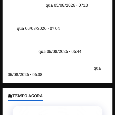
tensão com os EUA
qua 05/08/2026 • 07:13
Cartaz em mercado ameaça suspender quem
alimentar animais e revolta feirantes em Santa
Inês
qua 05/08/2026 • 07:04
Islândia ordena deportação de ativistas contra caça
às baleias que haviam sido detidos; 4 brasileiros
estão entre eles
qua 05/08/2026 • 06:44
Bombardeio russo em Kiev com mísseis e drones
deixa 17 mortos e dezenas de feridos; VÍDEO
qua
05/08/2026 • 06:08
🌦TEMPO AGORA