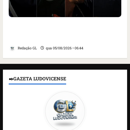
Islândia ordena deportação de ativistas
contra caça às baleias que haviam sido
detidos; 4 brasileiros estão entre eles
Redação GL
qua 05/08/2026 • 06:44
✒️GAZETA LUDOVICENSE