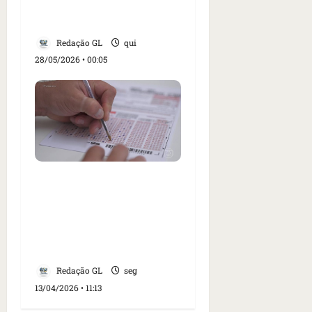
serviços gratuitos nesta
sexta-feira em São Luís
Redação GL
qui
28/05/2026 • 00:05
Prefeitura de São José
de Ribamar divulga
edital de concurso com
1.450 vagas para
professores
Redação GL
seg
13/04/2026 • 11:13