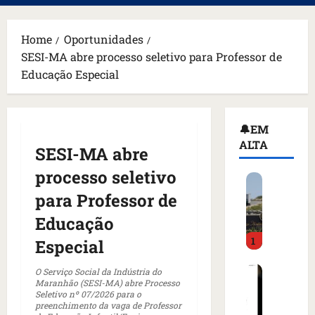
principal
Home
Oportunidades
SESI-MA abre processo seletivo para Professor de
Educação Especial
🔔EM
ALTA
SESI-MA abre
processo seletivo
H
o
para Professor de
m
Educação
e
1
m
Especial
a
C
r
O Serviço Social da Indústria do
Maranhão (SESI-MA) abre Processo
o
m
Seletivo nº 07/2026 para o
m
a
preenchimento da vaga de Professor