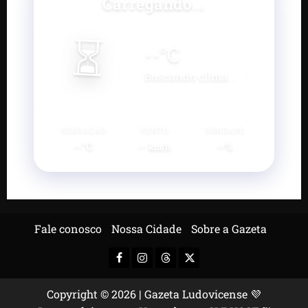
Carregando...
⏳
--
°C
Buscando clima...
SENSAÇÃO
VENTO
UMIDADE
--°C
--
--%
km/h
Fale conosco
Nossa Cidade
Sobre a Gazeta
Facebook
Instagram
Threads
X-
Twitter
Copyright © 2026 | Gazeta Ludovicense 💜