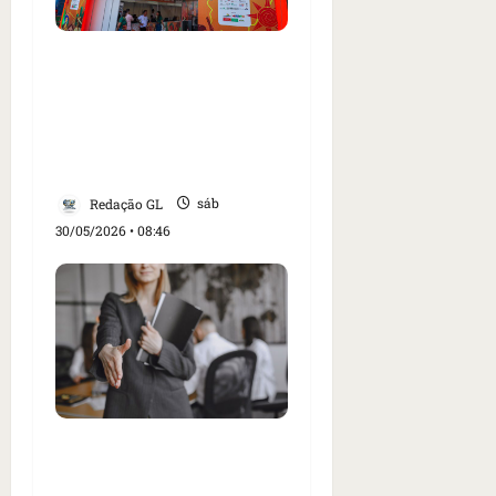
Fapema lança edital
com 60 vagas para
monitores da Feira
Maranhense da
Agricultura Familiar
Redação GL
sáb
30/05/2026 • 08:46
Ação oferece mais de
200 vagas de emprego e