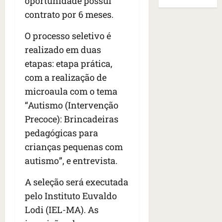
oportunidade possui
B
E
r
s
e
r
U
contrato por 6 meses.
t
q
i
a
A
o
u
r
s
;
O processo seletivo é
s
e
a
i
‘
realizado em duas
e
h
n
l
E
etapas: etapa prática,
d
a
t
e
v
e
v
e
com a realização de
a
i
z
i
s
u
t
microaula com o tema
e
a
e
m
a
“Autismo (Intervenção
n
m
m
e
m
a
Precoce): Brincadeiras
s
S
n
o
s
i
a
t
pedagógicas para
s
d
d
n
o
u
crianças pequenas com
e
o
t
d
m
autismo”, e entrevista.
f
d
a
a
a
e
e
I
t
t
A seleção será executada
r
t
n
e
r
i
pelo Instituto Euvaldo
i
ê
n
a
d
d
s
s
Lodi (IEL-MA). As
g
o
o
ã
é