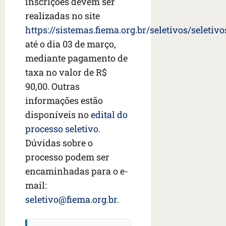
inscrições devem ser
s
s
o
d
qua
realizadas no site
;
;
c
05/08/202
i
V
4
https://sistemas.fiema.org.br/seletivos/seletivo
•
o
a
Í
b
07:04
m
’
até o dia 03 de março,
D
r
o
,
mediante pagamento de
E
a
s
d
taxa no valor de R$
O
s
E
i
i
90,00. Outras
U
z
l
qua
A
a
informações estão
e
05/08/202
g
disponíveis no
edital do
•
i
e
qua
06:08
processo seletivo
.
r
n
05/08/202
o
•
Dúvidas sobre o
t
s
07:13
e
processo podem ser
e
encaminhadas para o e-
s
qua
t
mail:
05/08/202
ã
•
seletivo@fiema.org.br
.
o
07:49
e