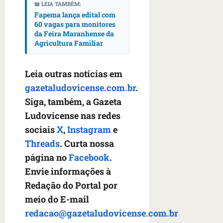
n
📖 LEIA TAMBÉM:
t
Fapema lança edital com
r
60 vagas para monitores
da Feira Maranhense da
e
Agricultura Familiar
e
l
e
Leia outras notícias em
s
gazetaludovicense.com.br
.
Siga, também, a Gazeta
qua
05/08/202
Ludovicense nas redes
•
sociais
X
,
Instagram
e
06:44
Threads
. Curta nossa
página no
Facebook
.
Envie informações à
Redação do Portal por
meio do E-mail
redacao@gazetaludovicense.com.br