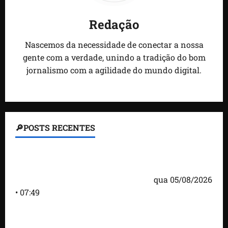
Redação
Nascemos da necessidade de conectar a nossa
gente com a verdade, unindo a tradição do bom
jornalismo com a agilidade do mundo digital.
🔎POSTS RECENTES
Homem armado é preso em campo de golfe de
Trump dias antes de visita do presidente dos EUA;
‘Evitamos uma tragédia’, diz agente
qua 05/08/2026
• 07:49
Como imprensa internacional noticiou revogação
do visto de embaixadora do Brasil e aumento da