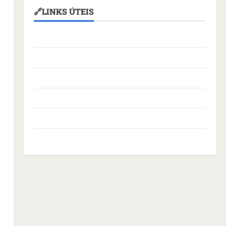
🔗LINKS ÚTEIS
Assembleia Legislativa do Maranhão
Câmara Municipal de São Luís
Governo Federal
Governo do Maranhão
Prefeitura de São Luís
SLZ HOST Hospedagem de Sites