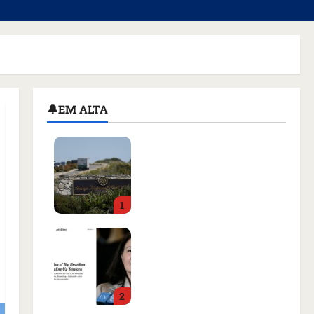
🔔EM ALTA
Homem armado é preso
em campo de golfe de
Trump dias antes de
visita do presidente dos
1
EUA; ‘Evitamos uma
tragédia’, diz agente
Como imprensa
qua 05/08/2026 • 07:49
internacional noticiou
revogação do visto de
embaixadora do Brasil e
2
aumento da tensão com
os EUA