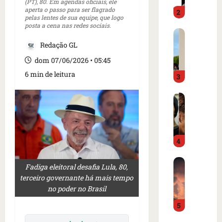
o
(PT), 80. Em agendas oficiais, ele
d
aperta o passo para ser flagrado
2
i
o
pelas lentes de sua equipe, que logo
m
é
posta a cena nas redes sociais.
C
p
p
a
Redação GL
r
r
r
e
e
dom 07/06/2026 • 05:45
t
n
s
6 min de leitura
3
a
s
o
z
a
e
I
e
i
m
s
m
n
c
l
m
t
a
â
e
e
m
4
n
r
r
p
d
c
n
o
B
i
a
a
d
Fadiga eleitoral desafia Lula, 80,
o
a
d
c
e
terceiro governante há mais tempo
m
o
o
i
g
no poder no Brasil
b
r
a
o
o
5
a
d
m
n
l
r
e
e
a
f