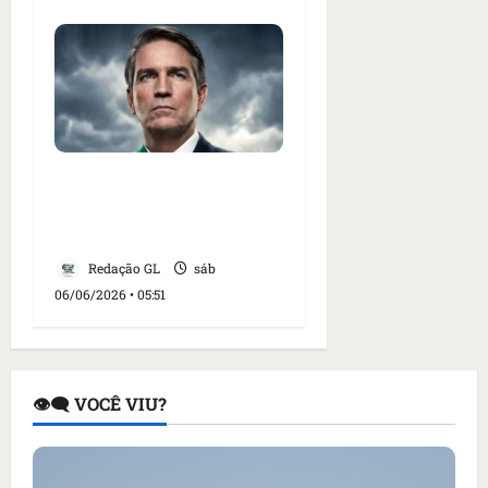
PF quer pedir quebra de
sigilo de fundo que
financia ‘Dark Horse’
Redação GL
sáb
06/06/2026 • 05:51
👁️‍🗨️ VOCÊ VIU?