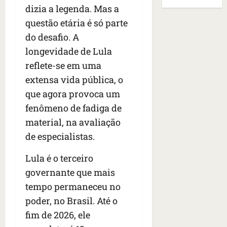
B
E
dizia a legenda. Mas a
r
s
e
r
U
t
q
i
questão etária é só parte
a
A
o
u
r
s
;
do desafio. A
s
e
a
i
‘
longevidade de Lula
e
h
n
l
E
d
reflete-se em uma
a
t
e
v
e
v
e
a
extensa vida pública, o
i
z
i
s
u
t
que agora provoca um
e
a
e
m
a
fenômeno de fadiga de
n
m
m
e
m
a
s
material, na avaliação
S
n
o
s
i
a
t
s
de especialistas.
d
d
n
o
u
e
o
t
d
Lula é o terceiro
m
f
d
a
a
a
governante que mais
e
e
I
t
t
tempo permaneceu no
r
t
n
e
r
i
i
poder, no Brasil. Até o
ê
n
a
d
d
s
s
g
fim de 2026, ele
o
o
ã
é