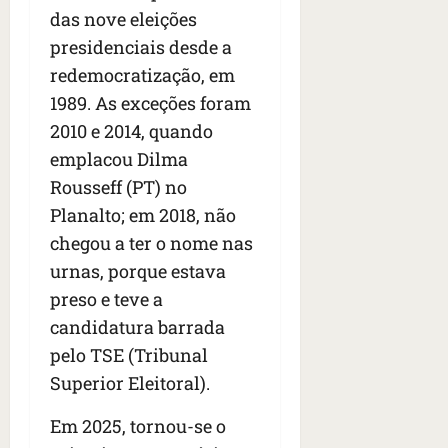
n
das nove eleições
t
presidenciais desde a
r
e
redemocratização, em
e
1989. As exceções foram
l
2010 e 2014, quando
e
s
emplacou Dilma
Rousseff (PT) no
qua
Planalto; em 2018, não
05/08/202
chegou a ter o nome nas
•
06:44
urnas, porque estava
preso e teve a
candidatura barrada
pelo TSE (Tribunal
Superior Eleitoral).
Em 2025, tornou-se o