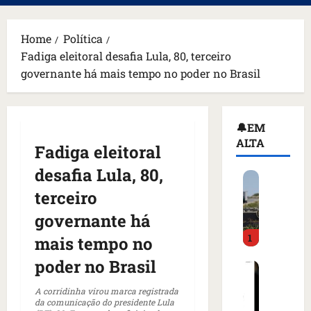
principal
Home
Política
Fadiga eleitoral desafia Lula, 80, terceiro
governante há mais tempo no poder no Brasil
🔔EM
ALTA
Fadiga eleitoral
desafia Lula, 80,
H
o
terceiro
m
governante há
e
1
m
mais tempo no
a
poder no Brasil
C
r
o
m
A corridinha virou marca registrada
m
a
da comunicação do presidente Lula