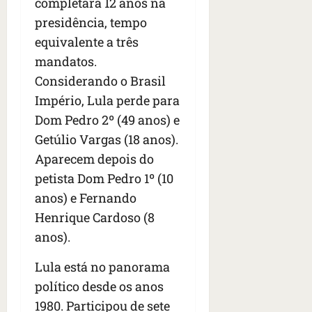
completará 12 anos na
s
s
o
d
qua
presidência, tempo
;
;
c
05/08/202
i
V
4
•
equivalente a três
o
a
Í
b
07:04
m
’
mandatos.
D
r
o
,
Considerando o Brasil
E
a
s
d
O
Império, Lula perde para
s
E
i
i
U
Dom Pedro 2º (49 anos) e
z
l
qua
A
a
Getúlio Vargas (18 anos).
e
05/08/202
g
Aparecem depois do
•
i
e
qua
06:08
r
petista Dom Pedro 1º (10
n
05/08/202
o
•
t
anos) e Fernando
s
07:13
e
Henrique Cardoso (8
e
anos).
s
qua
t
05/08/202
Lula está no panorama
ã
•
o
político desde os anos
07:49
e
1980. Participou de sete