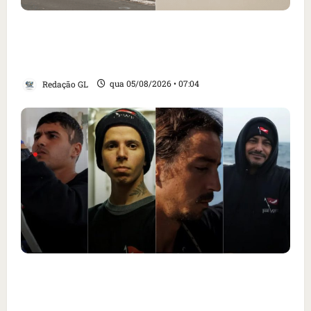
Cartaz em mercado ameaça suspender quem
alimentar animais e revolta feirantes em
Santa Inês
Redação GL
qua 05/08/2026 • 07:04
Islândia ordena deportação de ativistas
contra caça às baleias que haviam sido
detidos; 4 brasileiros estão entre eles