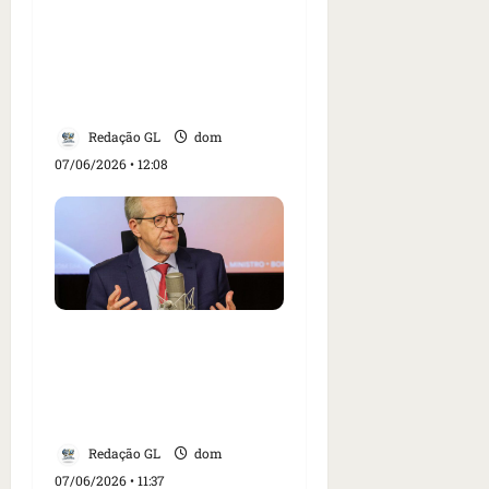
‘grosserias e bizarrices’
no discurso político e
mantém remoção de
vídeo
Redação GL
dom
07/06/2026 • 12:08
Ministro do Meio
Ambiente destaca ações
ambientais e preparação
para El Niño
Redação GL
dom
07/06/2026 • 11:37