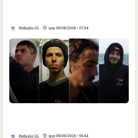
Cartaz em mercado ameaça suspender quem
alimentar animais e revolta feirantes em
Santa Inês
Redação GL
qua 05/08/2026 • 07:04
Islândia ordena deportação de ativistas
contra caça às baleias que haviam sido
detidos; 4 brasileiros estão entre eles
Redação GL
qua 05/08/2026 • 06:44