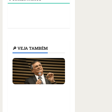
🔎 VEJA TAMBÉM
Flávio Dino critica
‘grosserias e bizarrices’
no discurso político e
mantém remoção de