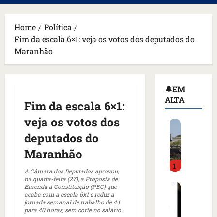
principal
Home
Política
Fim da escala 6×1: veja os votos dos deputados do
Maranhão
🔔EM
ALTA
Fim da escala 6×1:
veja os votos dos
H
o
deputados do
m
Maranhão
e
1
m
A Câmara dos Deputados aprovou,
a
na quarta-feira (27), a Proposta de
C
Emenda à Constituição (PEC) que
r
acaba com a escala 6x1 e reduz a
o
m
jornada semanal de trabalho de 44
m
a
para 40 horas, sem corte no salário.