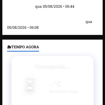
às baleias que haviam sido detidos; 4 brasileiros
estão entre eles
qua 05/08/2026 • 06:44
Bombardeio russo em Kiev com mísseis e drones
deixa 17 mortos e dezenas de feridos; VÍDEO
qua
05/08/2026 • 06:08
🌦TEMPO AGORA
Carregando...
⏳
--
°C
Buscando clima...