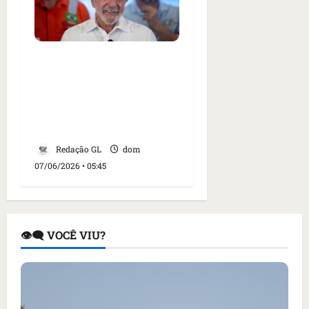
Fadiga eleitoral desafia
Lula, 80, terceiro
governante há mais
tempo no poder no
Brasil
Redação GL
dom
07/06/2026 • 05:45
👁️‍🗨️ VOCÊ VIU?