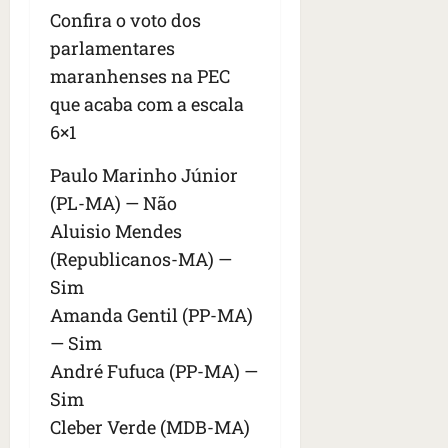
n
Confira o voto dos
t
parlamentares
r
e
maranhenses na PEC
e
que acaba com a escala
l
6×1
e
s
Paulo Marinho Júnior
(PL-MA) — Não
qua
05/08/202
Aluisio Mendes
•
(Republicanos-MA) —
06:44
Sim
Amanda Gentil (PP-MA)
— Sim
André Fufuca (PP-MA) —
Sim
Cleber Verde (MDB-MA)