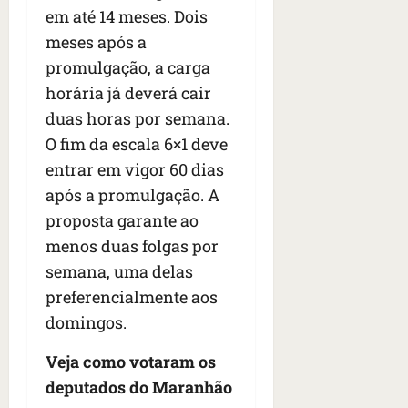
s
s
o
em até 14 meses. Dois
d
qua
;
;
c
05/08/202
i
meses após a
V
4
•
o
a
promulgação, a carga
Í
b
07:04
m
’
D
r
horária já deverá cair
o
,
E
a
s
d
duas horas por semana.
O
s
E
i
O fim da escala 6×1 deve
i
U
z
entrar em vigor 60 dias
l
qua
A
a
e
05/08/202
após a promulgação. A
g
•
i
e
qua
proposta garante ao
06:08
r
n
05/08/202
menos duas folgas por
o
•
t
semana, uma delas
s
07:13
e
e
preferencialmente aos
s
qua
domingos.
t
05/08/202
ã
•
Veja como votaram os
o
07:49
deputados do Maranhão
e