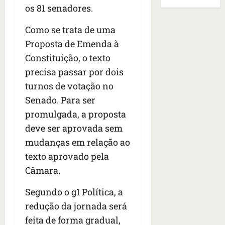
B
E
os 81 senadores.
r
s
e
r
U
t
q
i
a
A
Como se trata de uma
o
u
r
s
;
s
e
Proposta de Emenda à
a
i
‘
e
h
n
l
E
Constituição, o texto
d
a
t
e
v
precisa passar por dois
e
v
e
a
i
turnos de votação no
z
i
s
u
t
e
a
e
Senado. Para ser
m
a
n
m
m
e
m
promulgada, a proposta
a
s
S
n
o
deve ser aprovada sem
s
i
a
t
s
d
mudanças em relação ao
d
n
o
u
e
o
t
d
texto aprovado pela
m
f
d
a
a
a
Câmara.
e
e
I
t
t
r
t
n
e
r
Segundo o g1 Política, a
i
i
ê
n
a
redução da jornada será
d
d
s
s
g
o
feita de forma gradual,
o
ã
é