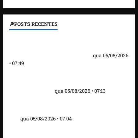
🔎POSTS RECENTES
Homem armado é preso em campo de golfe de
Trump dias antes de visita do presidente dos EUA;
‘Evitamos uma tragédia’, diz agente
qua 05/08/2026
• 07:49
Como imprensa internacional noticiou revogação
do visto de embaixadora do Brasil e aumento da
tensão com os EUA
qua 05/08/2026 • 07:13
Cartaz em mercado ameaça suspender quem
alimentar animais e revolta feirantes em Santa
Inês
qua 05/08/2026 • 07:04
Islândia ordena deportação de ativistas contra caça