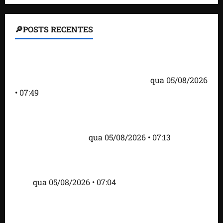
🔎POSTS RECENTES
Homem armado é preso em campo de golfe de
Trump dias antes de visita do presidente dos EUA;
‘Evitamos uma tragédia’, diz agente
qua 05/08/2026
• 07:49
Como imprensa internacional noticiou revogação
do visto de embaixadora do Brasil e aumento da
tensão com os EUA
qua 05/08/2026 • 07:13
Cartaz em mercado ameaça suspender quem
alimentar animais e revolta feirantes em Santa
Inês
qua 05/08/2026 • 07:04
Islândia ordena deportação de ativistas contra caça
às baleias que haviam sido detidos; 4 brasileiros