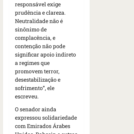
n
responsável exige
t
prudência e clareza.
r
Neutralidade não é
e
e
sinônimo de
l
complacência, e
e
contenção não pode
s
significar apoio indireto
qua
a regimes que
05/08/202
promovem terror,
•
desestabilização e
06:44
sofrimento”, ele
escreveu.
O senador ainda
expressou solidariedade
com Emirados Árabes