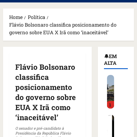
principal
Home
Política
Flávio Bolsonaro classifica posicionamento do
governo sobre EUA X Irã como ‘inaceitável’
🔔EM
ALTA
Flávio Bolsonaro
classifica
H
o
posicionamento
m
do governo sobre
e
1
m
EUA X Irã como
a
‘inaceitável’
C
r
o
m
O senador e pré-candidato à
m
a
Presidência da República Flávio