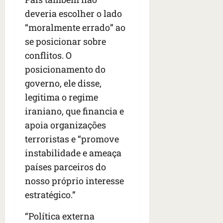
s
s
o
d
qua
deveria escolher o lado
;
;
c
05/08/202
i
V
“moralmente errado” ao
4
•
o
a
Í
b
07:04
m
se posicionar sobre
’
D
r
o
,
conflitos. O
E
a
s
d
posicionamento do
O
s
E
i
i
governo, ele disse,
U
z
l
qua
A
a
legitima o regime
e
05/08/202
g
iraniano, que financia e
•
i
e
qua
apoia organizações
06:08
r
n
05/08/202
o
terroristas e “promove
•
t
s
07:13
e
instabilidade e ameaça
e
países parceiros do
s
qua
nosso próprio interesse
t
05/08/202
ã
estratégico.”
•
o
07:49
e
“Política externa