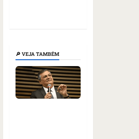
🔎 VEJA TAMBÉM
Flávio Dino critica
‘grosserias e bizarrices’
no discurso político e
mantém remoção de
vídeo