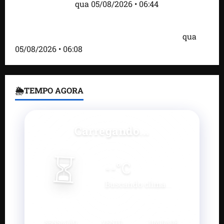
estão entre eles
qua 05/08/2026 • 06:44
Bombardeio russo em Kiev com mísseis e drones
deixa 17 mortos e dezenas de feridos; VÍDEO
qua
05/08/2026 • 06:08
🌦TEMPO AGORA
Carregando...
⏳
--
°C
Buscando clima...
SENSAÇÃO
VENTO
UMIDADE