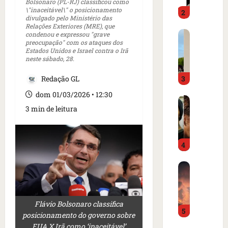
o
Bolsonaro (PL-RJ) classificou como
d
\"inaceitável\" o posicionamento
2
i
o
divulgado pelo Ministério das
m
é
Relações Exteriores (MRE), que
C
condenou e expressou "grave
p
p
preocupação" com os ataques dos
a
r
r
Estados Unidos e Israel contra o Irã
r
e
e
neste sábado, 28.
t
n
s
Redação GL
3
a
s
o
z
a
e
dom 01/03/2026 • 12:30
I
e
i
m
3 min de leitura
s
m
n
c
l
m
t
a
â
e
e
m
4
n
r
r
p
d
c
n
o
B
i
a
a
d
o
a
d
c
e
m
o
o
i
g
b
r
a
o
o
Flávio Bolsonaro classifica
5
a
d
m
n
l
posicionamento do governo sobre
r
e
e
a
f
EUA X Irã como ‘inaceitável’