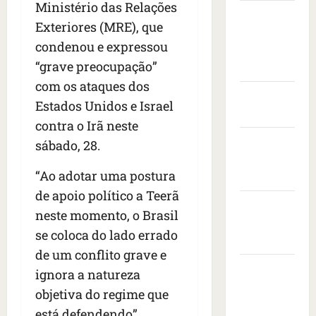
s
t
e
Ministério das Relações
v
i
Câmara
s
a
n
i
s
Exteriores (MRE), que
Municipal
e
s
t
s
i
condenou e expressou
i
de São
c
a
t
t
s
“grave preocupação”
o
r
Luís
o
a
e
n
a
d
com os ataques dos
d
d
Governo
t
n
e
o
Estados Unidos e Israel
r
r
Federal
i
e
p
contra o Irã neste
o
a
m
m
r
Governo
n
c
sábado, 28.
a
b
e
e
a
do
i
a
s
s
ç
“Ao adotar uma postura
s
Maranhão
i
i
d
a
e
x
d
de apoio político a Teerã
e
Prefeitura
à
r
a
e
neste momento, o Brasil
i
s
e
de São
d
n
se coloca do lado errado
x
b
v
o
Luís
t
a
a
o
de um conflito grave e
r
e
1
l
SLZ HOST
l
a
d
ignora a natureza
7
e
t
d
Hospedagem
o
objetiva do regime que
m
i
a
o
s
de Sites
o
está defendendo”,
a
f