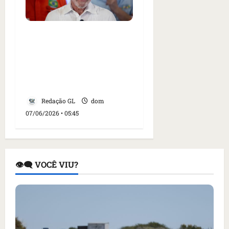
Fadiga eleitoral desafia
Lula, 80, terceiro
governante há mais
tempo no poder no
Brasil
Redação GL
dom
07/06/2026 • 05:45
👁️‍🗨️ VOCÊ VIU?