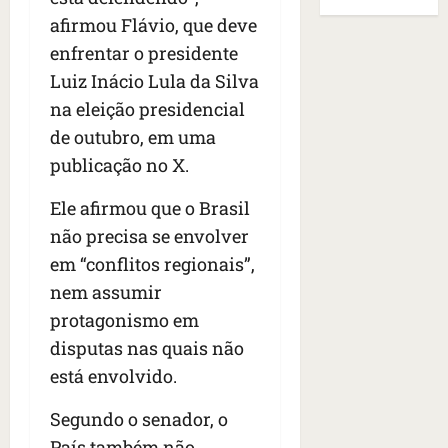
B
E
r
s
e
r
afirmou Flávio, que deve
U
t
q
i
a
A
enfrentar o presidente
o
u
r
s
;
Luiz Inácio Lula da Silva
s
e
a
i
‘
e
h
na eleição presidencial
n
l
E
d
a
t
e
v
de outubro, em uma
e
v
e
a
i
publicação no X.
z
i
s
u
t
e
a
e
m
a
Ele afirmou que o Brasil
n
m
m
e
m
não precisa se envolver
a
s
S
n
o
s
i
em “conflitos regionais”,
a
t
s
d
d
n
o
u
nem assumir
e
o
t
d
m
protagonismo em
f
d
a
a
a
disputas nas quais não
e
e
I
t
t
r
t
n
está envolvido.
e
r
i
i
ê
n
a
d
d
s
Segundo o senador, o
s
g
o
o
ã
é
País também não