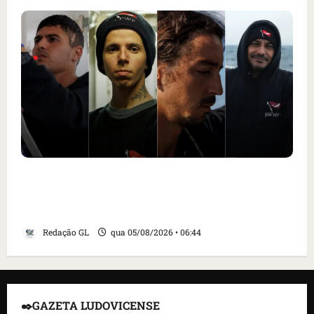
Islândia ordena deportação de ativistas
contra caça às baleias que haviam sido
detidos; 4 brasileiros estão entre eles
Redação GL
qua 05/08/2026 • 06:44
✒️GAZETA LUDOVICENSE