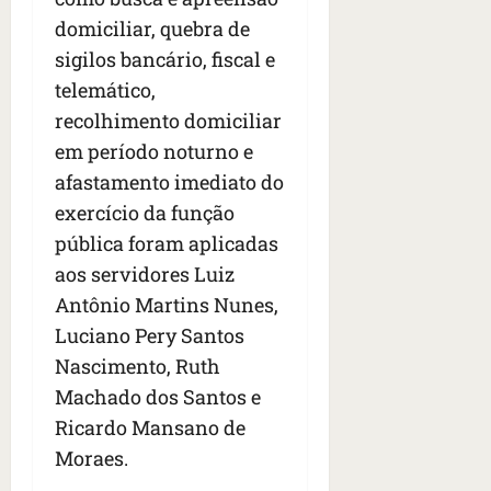
n
domiciliar, quebra de
t
r
sigilos bancário, fiscal e
e
telemático,
e
recolhimento domiciliar
l
e
em período noturno e
s
afastamento imediato do
exercício da função
qua
pública foram aplicadas
05/08/202
•
aos servidores Luiz
06:44
Antônio Martins Nunes,
Luciano Pery Santos
Nascimento, Ruth
Machado dos Santos e
Ricardo Mansano de
Moraes.