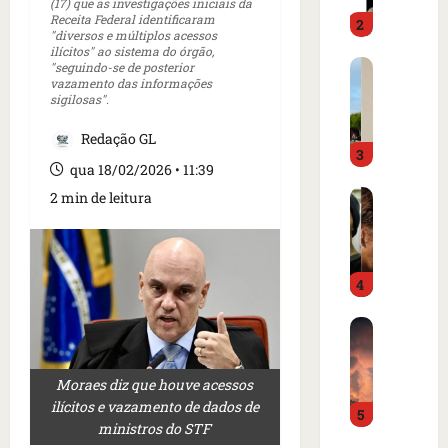
o
(17) que as investigações iniciais da
d
Receita Federal identificaram
2
i
o
"diversos e múltiplos acessos
m
é
ilícitos" ao sistema do órgão,
C
"seguindo-se de posterior
p
p
vazamento das informações
a
r
r
sigilosas".
r
e
e
t
n
s
Redação GL
3
a
s
o
qua 18/02/2026 • 11:39
z
a
e
I
2 min de leitura
e
i
m
s
m
n
c
l
m
t
a
â
e
e
m
4
n
r
r
p
d
c
n
o
B
i
a
a
d
o
a
d
c
e
m
o
o
i
g
Moraes diz que houve acessos
b
r
a
o
o
ilícitos e vazamento de dados de
5
a
d
m
n
l
ministros do STF
r
e
e
a
f