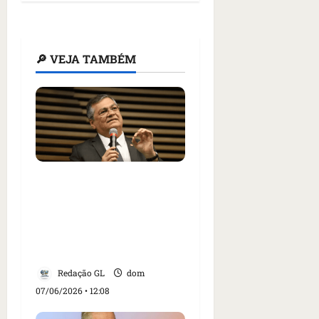
🔎 VEJA TAMBÉM
Flávio Dino critica
‘grosserias e bizarrices’
no discurso político e
mantém remoção de
vídeo
Redação GL
dom
07/06/2026 • 12:08