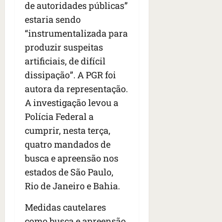
s
de autoridades públicas”
s
o
d
qua
;
;
c
estaria sendo
05/08/202
i
V
4
•
o
a
“instrumentalizada para
Í
b
07:04
m
’
produzir suspeitas
D
r
o
,
E
a
artificiais, de difícil
s
d
O
s
E
i
dissipação”. A PGR foi
i
U
z
autora da representação.
l
qua
A
a
A investigação levou a
e
05/08/202
g
•
i
Polícia Federal a
e
qua
06:08
r
n
05/08/202
cumprir, nesta terça,
o
•
t
quatro mandados de
s
07:13
e
busca e apreensão nos
e
s
estados de São Paulo,
qua
t
05/08/202
Rio de Janeiro e Bahia.
ã
•
o
07:49
Medidas cautelares
e
como busca e apreensão