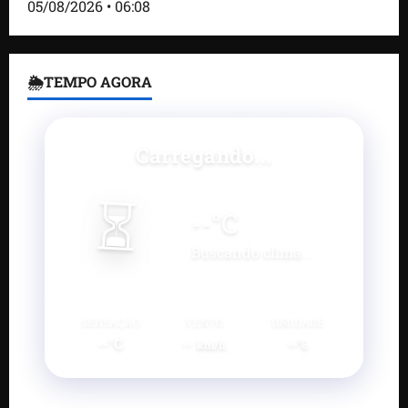
05/08/2026 • 06:08
🌦TEMPO AGORA
Carregando...
⏳
--
°C
Buscando clima...
SENSAÇÃO
VENTO
UMIDADE
--°C
--
--%
km/h