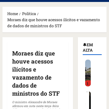
principal
Home
Política
Moraes diz que houve acessos ilícitos e vazamento
de dados de ministros do STF
🔔EM
ALTA
Moraes diz que
houve acessos
H
o
ilícitos e
m
vazamento de
e
1
m
dados de
a
ministros do STF
C
r
o
m
O ministro Alexandre de Moraes
m
a
afirmou em nota nesta terça-feira