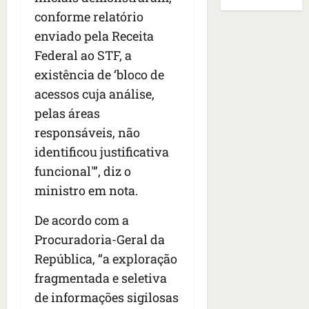
B
E
r
s
e
conforme relatório
r
U
t
q
i
a
A
enviado pela Receita
o
u
r
s
;
Federal ao STF, a
s
e
a
i
‘
e
existência de ‘bloco de
h
n
l
E
d
a
t
e
acessos cuja análise,
v
e
v
e
a
i
pelas áreas
z
i
s
u
t
responsáveis, não
e
a
e
m
a
n
m
identificou justificativa
m
e
m
a
s
S
n
o
funcional'”, diz o
s
i
a
t
s
ministro em nota.
d
d
n
o
u
e
o
t
d
m
De acordo com a
f
d
a
a
a
Procuradoria-Geral da
e
e
I
t
t
r
t
n
República, “a exploração
e
r
i
i
ê
n
a
fragmentada e seletiva
d
d
s
s
g
de informações sigilosas
o
o
ã
é