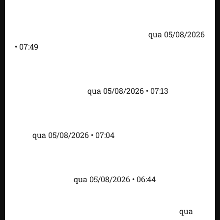
Homem armado é preso em campo de golfe de
Trump dias antes de visita do presidente dos EUA;
‘Evitamos uma tragédia’, diz agente
qua 05/08/2026
• 07:49
Como imprensa internacional noticiou revogação
do visto de embaixadora do Brasil e aumento da
tensão com os EUA
qua 05/08/2026 • 07:13
Cartaz em mercado ameaça suspender quem
alimentar animais e revolta feirantes em Santa
Inês
qua 05/08/2026 • 07:04
Islândia ordena deportação de ativistas contra caça
às baleias que haviam sido detidos; 4 brasileiros
estão entre eles
qua 05/08/2026 • 06:44
Bombardeio russo em Kiev com mísseis e drones
deixa 17 mortos e dezenas de feridos; VÍDEO
qua