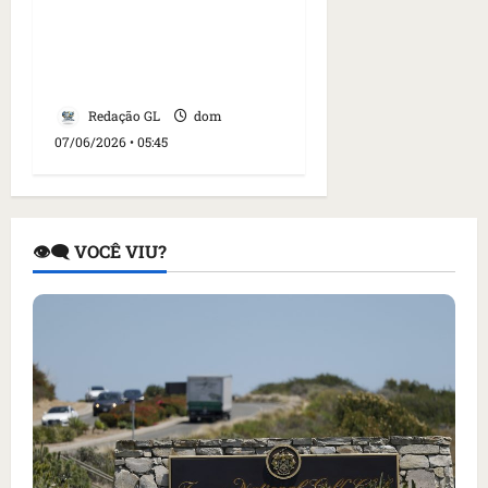
Lula, 80, terceiro
governante há mais
tempo no poder no
Brasil
Redação GL
dom
07/06/2026 • 05:45
👁️‍🗨️ VOCÊ VIU?