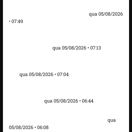
Trump dias antes de visita do presidente dos EUA;
‘Evitamos uma tragédia’, diz agente
qua 05/08/2026
• 07:49
Como imprensa internacional noticiou revogação
do visto de embaixadora do Brasil e aumento da
tensão com os EUA
qua 05/08/2026 • 07:13
Cartaz em mercado ameaça suspender quem
alimentar animais e revolta feirantes em Santa
Inês
qua 05/08/2026 • 07:04
Islândia ordena deportação de ativistas contra caça
às baleias que haviam sido detidos; 4 brasileiros
estão entre eles
qua 05/08/2026 • 06:44
Bombardeio russo em Kiev com mísseis e drones
deixa 17 mortos e dezenas de feridos; VÍDEO
qua
05/08/2026 • 06:08