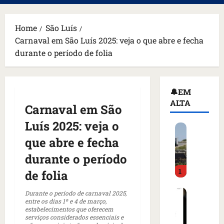
principal
Home
São Luís
Carnaval em São Luís 2025: veja o que abre e fecha
durante o período de folia
🔔EM
ALTA
Carnaval em São
Luís 2025: veja o
H
o
que abre e fecha
m
durante o período
e
1
m
de folia
a
C
r
Durante o período de carnaval 2025,
entre os dias 1º e 4 de março,
o
m
estabelecimentos que oferecem
m
a
serviços considerados essenciais e