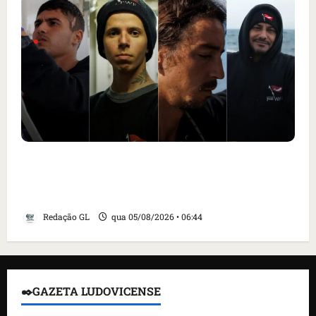
Islândia ordena deportação de ativistas
contra caça às baleias que haviam sido
detidos; 4 brasileiros estão entre eles
Redação GL
qua 05/08/2026 • 06:44
✒️GAZETA LUDOVICENSE