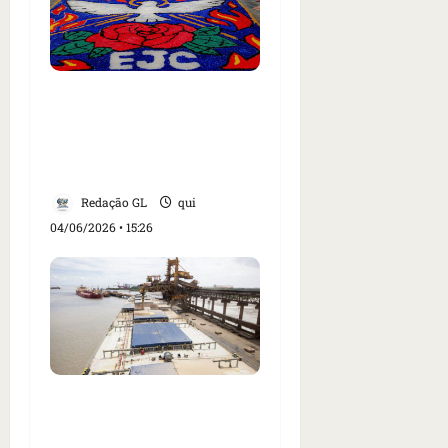
Fiéis montam tapetes de
Corpus Christi em ruas
do Cohatrac, em São
Luís
Redação GL
qui
04/06/2026 • 15:26
Trabalhador morre e
três ficam feridos em