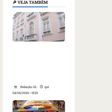
🔎 VEJA TAMBÉM
Justiça condena
Prefeitura de São Luís a
restaurar casarão
histórico no Centro e
pagar R$ 500 mil de
indenização
Redação GL
qui
04/06/2026 • 15:33