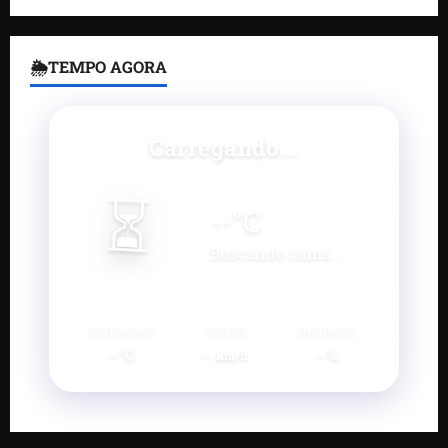
🌦TEMPO AGORA
Carregando...
⏳
--
°C
Buscando clima...
SENSAÇÃO
VENTO
UMIDADE
--°C
--
--%
km/h