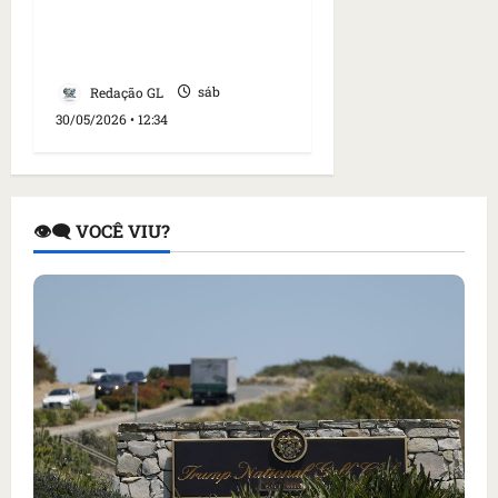
acidente em silo no
Terminal Portuário São
Luís
Redação GL
sáb
30/05/2026 • 12:34
👁️‍🗨️ VOCÊ VIU?