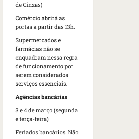
s
s
de Cinzas)
o
d
qua
;
;
c
05/08/202
i
V
4
Comércio abrirá as
•
o
a
Í
b
07:04
m
’
portas a partir das 13h.
D
r
o
,
E
a
s
d
Supermercados e
O
s
E
i
farmácias não se
i
U
z
enquadram nessa regra
l
qua
A
a
e
05/08/202
de funcionamento por
g
•
i
e
serem considerados
qua
06:08
r
n
05/08/202
serviços essenciais.
o
•
t
s
07:13
e
Agências bancárias
e
s
qua
3 e 4 de março (segunda
t
05/08/202
e terça-feira)
ã
•
o
07:49
Feriados bancários. Não
e