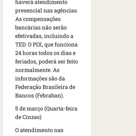
n
haverá atendimento
t
presencial nas agências.
r
As compensações
e
bancárias não serão
e
l
efetivadas, incluindo a
e
TED. O PIX, que funciona
s
24 horas todos os dias e
feriados, poderá ser feito
qua
05/08/202
normalmente. As
•
informações são da
06:44
Federação Brasileira de
Bancos (Febraban).
5 de março (Quarta-feira
de Cinzas)
O atendimento nas