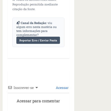
;
;
c
05/08/202
i
Reprodução permitida mediante
V
4
•
o
a
citação da fonte.
Í
b
07:04
m
’
D
r
o
,
E
📬 Canal da Redação:
viu
a
s
d
algum erro nesta matéria ou
O
s
E
i
tem informações para
i
complementar?
U
z
l
qua
Reportar Erro / Enviar Pauta
A
a
e
05/08/202
g
•
i
e
qua
06:08
r
n
05/08/202
o
•
t
s
07:13
e
e
s
qua
t
05/08/202
Inscrever-se
Acessar
ã
•
o
07:49
e
Acessar para comentar
n