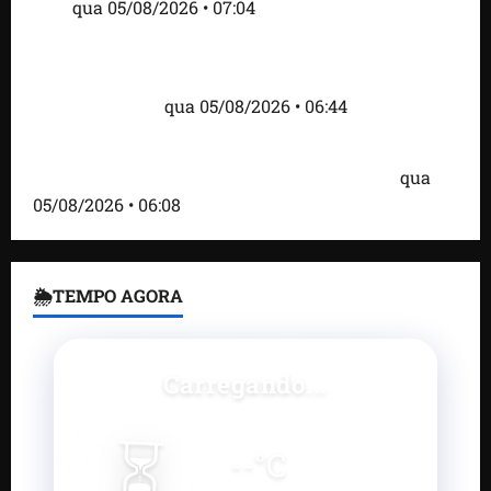
Inês
qua 05/08/2026 • 07:04
Islândia ordena deportação de ativistas contra caça
às baleias que haviam sido detidos; 4 brasileiros
estão entre eles
qua 05/08/2026 • 06:44
Bombardeio russo em Kiev com mísseis e drones
deixa 17 mortos e dezenas de feridos; VÍDEO
qua
05/08/2026 • 06:08
🌦TEMPO AGORA
Carregando...
⏳
--
°C