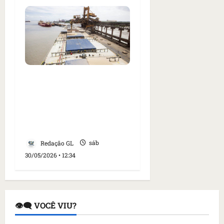
Trabalhador morre e
três ficam feridos em
acidente em silo no
Terminal Portuário São
Luís
Redação GL
sáb
30/05/2026 • 12:34
👁️‍🗨️ VOCÊ VIU?