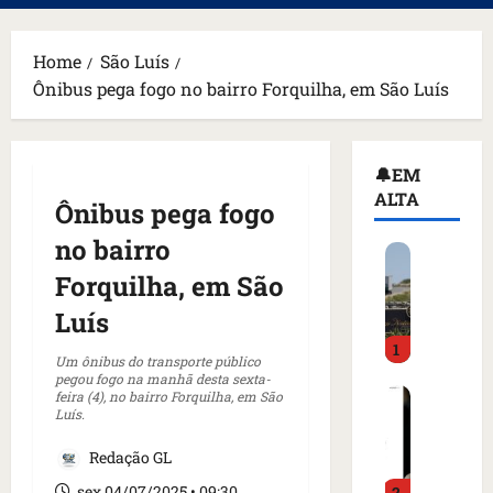
principal
Home
São Luís
Ônibus pega fogo no bairro Forquilha, em São Luís
🔔EM
ALTA
Ônibus pega fogo
no bairro
H
o
Forquilha, em São
m
Luís
e
1
m
Um ônibus do transporte público
a
pegou fogo na manhã desta sexta-
C
feira (4), no bairro Forquilha, em São
r
Luís.
o
m
m
a
Redação GL
o
d
sex 04/07/2025 • 09:30
2