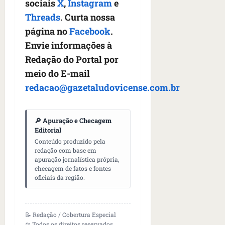
U
sociais
X
,
Instagram
e
t
q
i
a
A
Threads
. Curta nossa
o
u
r
s
;
s
e
página no
Facebook
.
a
i
‘
e
h
n
l
E
Envie informações à
d
a
t
e
v
Redação do Portal por
e
v
e
a
i
meio do E-mail
z
i
s
u
t
e
a
e
redacao@gazetaludovicense.com.br
m
a
n
m
m
e
m
a
s
S
n
o
s
i
a
t
🔎 Apuração e Checagem
s
d
d
n
Editorial
o
u
e
o
t
Conteúdo produzido pela
d
m
f
redação com base em
d
a
a
a
apuração jornalística própria,
e
e
I
t
t
checagem de fatos e fontes
r
t
n
e
r
oficiais da região.
i
i
ê
n
a
d
d
s
s
g
o
o
ã
é
📝 Redação / Cobertura Especial
s
s
o
d
qua
⚖️ Todos os direitos reservados.