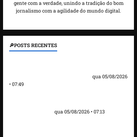
gente com a verdade, unindo a tradição do bom
jornalismo com a agilidade do mundo digital.
🔎POSTS RECENTES
Homem armado é preso em campo de golfe de
Trump dias antes de visita do presidente dos EUA;
‘Evitamos uma tragédia’, diz agente
qua 05/08/2026
• 07:49
Como imprensa internacional noticiou revogação
do visto de embaixadora do Brasil e aumento da
tensão com os EUA
qua 05/08/2026 • 07:13
Cartaz em mercado ameaça suspender quem
alimentar animais e revolta feirantes em Santa