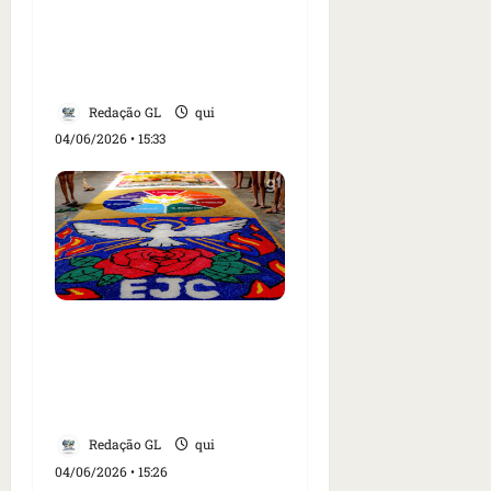
histórico no Centro e
pagar R$ 500 mil de
indenização
Redação GL
qui
04/06/2026 • 15:33
Fiéis montam tapetes de
Corpus Christi em ruas
do Cohatrac, em São
Luís
Redação GL
qui
04/06/2026 • 15:26