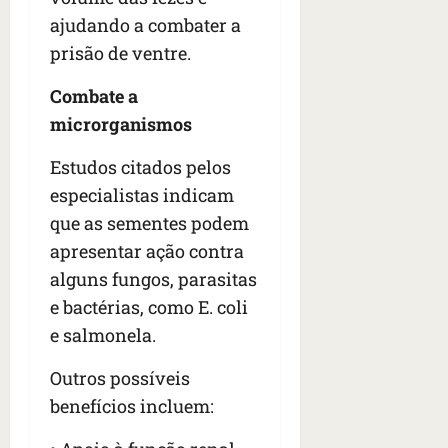
s
s
o
d
qua
ajudando a combater a
;
;
c
05/08/202
i
prisão de ventre.
V
4
•
o
a
Í
b
07:04
m
’
Combate a
D
r
o
,
E
a
microrganismos
s
d
O
s
E
i
i
Estudos citados pelos
U
z
l
qua
A
a
especialistas indicam
e
05/08/202
g
que as sementes podem
•
i
e
qua
apresentar ação contra
06:08
r
n
05/08/202
o
alguns fungos, parasitas
•
t
s
07:13
e
e bactérias, como E. coli
e
e salmonela.
s
qua
t
05/08/202
Outros possíveis
ã
•
benefícios incluem:
o
07:49
e