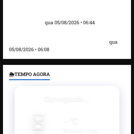
Islândia ordena deportação de ativistas contra caça
às baleias que haviam sido detidos; 4 brasileiros
estão entre eles
qua 05/08/2026 • 06:44
Bombardeio russo em Kiev com mísseis e drones
deixa 17 mortos e dezenas de feridos; VÍDEO
qua
05/08/2026 • 06:08
🌦TEMPO AGORA
Carregando...
⏳
--
°C
Buscando clima...