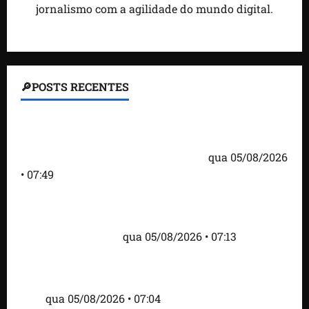
jornalismo com a agilidade do mundo digital.
🔎POSTS RECENTES
Homem armado é preso em campo de golfe de
Trump dias antes de visita do presidente dos EUA;
‘Evitamos uma tragédia’, diz agente
qua 05/08/2026
• 07:49
Como imprensa internacional noticiou revogação
do visto de embaixadora do Brasil e aumento da
tensão com os EUA
qua 05/08/2026 • 07:13
Cartaz em mercado ameaça suspender quem
alimentar animais e revolta feirantes em Santa
Inês
qua 05/08/2026 • 07:04