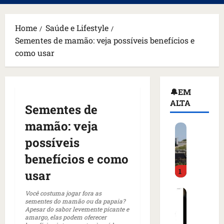
principal
Home
Saúde e Lifestyle
Sementes de mamão: veja possíveis benefícios e
como usar
🔔EM
ALTA
Sementes de
mamão: veja
H
o
possíveis
m
benefícios e como
e
1
m
usar
a
C
r
Você costuma jogar fora as
sementes do mamão ou da papaia?
o
m
Apesar do sabor levemente picante e
m
a
amargo, elas podem oferecer