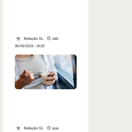
3 coisas que as mulheres
deveriam fazer para
diminuir o risco de
demência
Redação GL
sáb
30/05/2026 • 16:25
Saiba qual é o melhor
horário para comer
iogurte e controlar o
apetite
Redação GL
qua