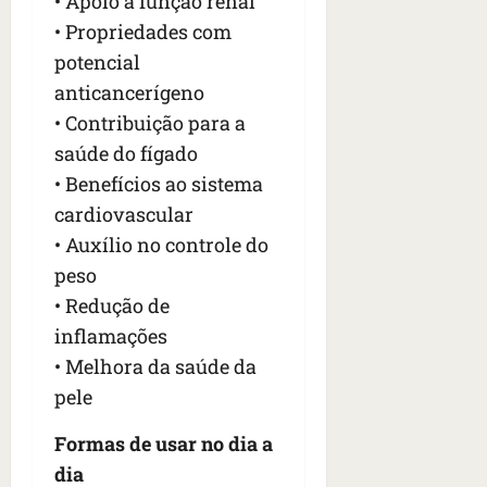
• Apoio à função renal
n
t
• Propriedades com
r
potencial
e
anticancerígeno
e
• Contribuição para a
l
e
saúde do fígado
s
• Benefícios ao sistema
cardiovascular
qua
• Auxílio no controle do
05/08/202
•
peso
06:44
• Redução de
inflamações
• Melhora da saúde da
pele
Formas de usar no dia a
dia