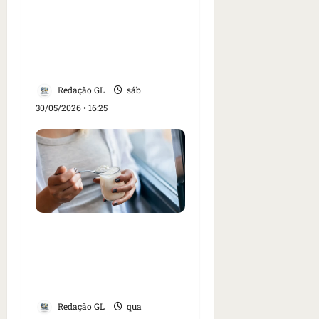
3 coisas que as mulheres
deveriam fazer para
diminuir o risco de
demência
Redação GL
sáb
30/05/2026 • 16:25
Saiba qual é o melhor
horário para comer
iogurte e controlar o
apetite
Redação GL
qua