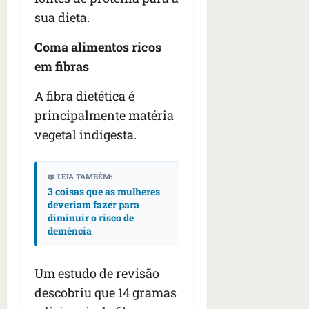
;
;
c
05/08/202
i
sua dieta.
V
4
•
o
a
Í
b
07:04
m
’
Coma alimentos ricos
D
r
o
,
E
em fibras
a
s
d
O
s
E
i
A fibra dietética é
i
U
z
l
qua
principalmente matéria
A
a
e
05/08/202
g
vegetal indigesta.
•
i
e
qua
06:08
r
n
05/08/202
o
•
t
📖 LEIA TAMBÉM:
s
07:13
e
3 coisas que as mulheres
e
deveriam fazer para
s
diminuir o risco de
qua
demência
t
05/08/202
ã
•
o
07:49
Um estudo de revisão
e
descobriu que 14 gramas
n