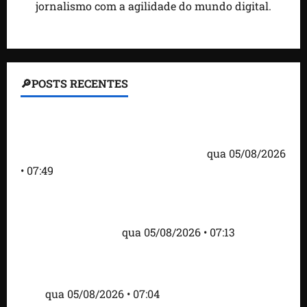
jornalismo com a agilidade do mundo digital.
🔎POSTS RECENTES
Homem armado é preso em campo de golfe de
Trump dias antes de visita do presidente dos EUA;
‘Evitamos uma tragédia’, diz agente
qua 05/08/2026
• 07:49
Como imprensa internacional noticiou revogação
do visto de embaixadora do Brasil e aumento da
tensão com os EUA
qua 05/08/2026 • 07:13
Cartaz em mercado ameaça suspender quem
alimentar animais e revolta feirantes em Santa
Inês
qua 05/08/2026 • 07:04