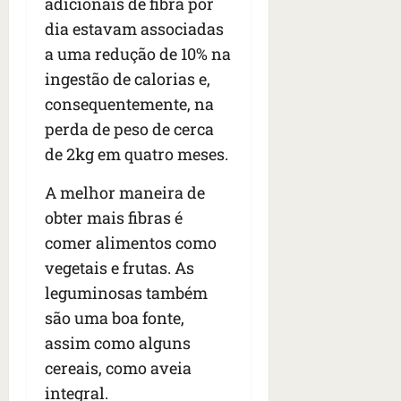
t
adicionais de fibra por
r
dia estavam associadas
e
a uma redução de 10% na
e
ingestão de calorias e,
l
e
consequentemente, na
s
perda de peso de cerca
de 2kg em quatro meses.
qua
05/08/202
A melhor maneira de
•
06:44
obter mais fibras é
comer alimentos como
vegetais e frutas. As
leguminosas também
são uma boa fonte,
assim como alguns
cereais, como aveia
integral.