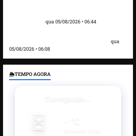
Islândia ordena deportação de ativistas contra caça
às baleias que haviam sido detidos; 4 brasileiros
estão entre eles
qua 05/08/2026 • 06:44
Bombardeio russo em Kiev com mísseis e drones
deixa 17 mortos e dezenas de feridos; VÍDEO
qua
05/08/2026 • 06:08
🌦TEMPO AGORA
Carregando...
⏳
--
°C
Buscando clima...