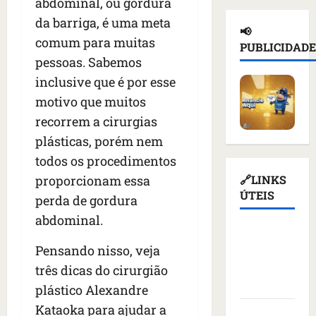
abdominal, ou gordura
e
a
ç
n
d
i
da barriga, é uma meta
d
a
o
e
📢
o
e
s
t
comum para muitas
T
PUBLICIDADE
r
p
u
i
r
pessoas. Sabemos
u
o
s
c
u
inclusive que é por esse
s
r
p
i
m
s
t
motivo que muitos
e
o
p
o
a
n
u
d
recorrem a cirurgias
e
ç
d
r
i
plásticas, porém nem
m
ã
e
e
a
todos os procedimentos
K
o
r
v
s
i
d
q
proporcionam essa
🔗LINKS
o
a
e
e
u
ÚTEIS
g
n
perda de gordura
v
a
e
a
t
abdominal.
c
t
m
ç
e
Assembleia
o
i
a
ã
s
Pensando nisso, veja
Legislativa
m
v
l
o
d
do
três dicas do cirurgião
m
i
i
d
e
Maranhão
í
s
m
plástico Alexandre
o
v
s
t
e
v
i
Kataoka para ajudar a
Câmara