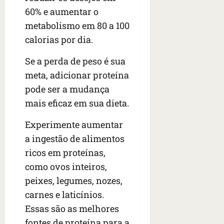
U
t
q
i
a
60% e aumentar o
A
o
u
r
s
;
metabolismo em 80 a 100
s
e
a
i
‘
calorias por dia.
e
h
n
l
E
d
a
t
e
v
Se a perda de peso é sua
e
v
e
a
i
z
i
meta, adicionar proteína
s
u
t
e
a
e
m
a
pode ser a mudança
n
m
m
e
m
mais eficaz em sua dieta.
a
s
S
n
o
s
i
a
t
s
Experimente aumentar
d
d
n
o
u
a ingestão de alimentos
e
o
t
d
m
f
d
ricos em proteínas,
a
a
a
e
e
I
t
t
como ovos inteiros,
r
t
n
e
r
peixes, legumes, nozes,
i
i
ê
n
a
carnes e laticínios.
d
d
s
s
g
o
o
Essas são as melhores
ã
é
s
s
o
d
qua
fontes de proteína para a