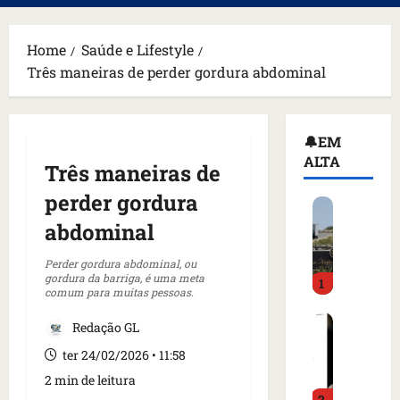
principal
Home
Saúde e Lifestyle
Três maneiras de perder gordura abdominal
🔔EM
ALTA
Três maneiras de
perder gordura
H
o
abdominal
m
e
Perder gordura abdominal, ou
gordura da barriga, é uma meta
1
m
comum para muitas pessoas.
a
C
r
Redação GL
o
m
ter 24/02/2026 • 11:58
m
a
o
2 min de leitura
d
2