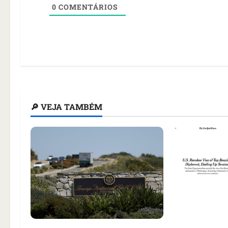
0
COMENTÁRIOS
🔎 VEJA TAMBÉM
Como impren
noticiou rev