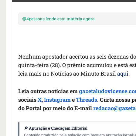
🟢
4
pessoas lendo esta matéria agora
Nenhum apostador acertou as seis dezenas do
quinta-feira (28). O prêmio acumulou e está 
leia mais no Notícias ao Minuto Brasil
aqui
.
Leia outras notícias em
gazetaludovicense.co
sociais
X
,
Instagram
e
Threads
. Curta nossa 
do Portal por meio do E-mail
redacao@gazeta
🔎 Apuração e Checagem Editorial
Conteúdo produzido pela redação com base em apuração jornalístic