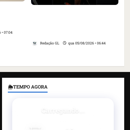
aça
Islândia ordena deportação de
ar animais
ativistas contra caça às baleias que
nta Inês
haviam sido detidos; 4 brasileiros
 • 07:04
estão entre eles
Redação GL
qua 05/08/2026 • 06:44
🌦TEMPO AGORA
Carregando...