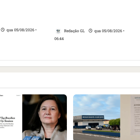
 do Brasil e
baleias que haviam sido
tensão com os
detidos; 4 brasileiros estão
entre eles
qua 05/08/2026 •
Redação GL
qua 05/08/2026 •
06:44