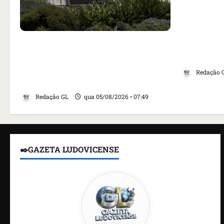
Como impr
noticiou r
Homem armado é preso em campo
embaixado
de golfe de Trump dias antes de
da tensão
visita do presidente dos EUA;
Redação 
‘Evitamos uma tragédia’, diz agente
Redação GL
qua 05/08/2026 • 07:49
✒️GAZETA LUDOVICENSE