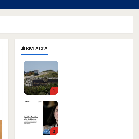
🔔EM ALTA
Homem armado é preso
em campo de golfe de
Trump dias antes de
visita do presidente dos
1
EUA; ‘Evitamos uma
tragédia’, diz agente
Como imprensa
qua 05/08/2026 • 07:49
internacional noticiou
revogação do visto de
embaixadora do Brasil e
2
aumento da tensão com
os EUA