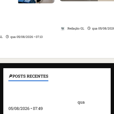
Cartaz em mercado ame
ensa internacional
suspender quem aliment
evogação do visto de
e revolta feirantes em Sa
ra do Brasil e aumento
Redação GL
qua 05/08/2026
 com os EUA
GL
qua 05/08/2026 • 07:13
🔎POSTS RECENTES
Homem armado é preso em campo de golfe de
Trump dias antes de visita do presidente dos EUA;
‘Evitamos uma tragédia’, diz agente
qua
05/08/2026 • 07:49