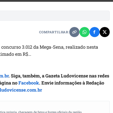
COMPARTILHAR:
 concurso 3.012 da Mega-Sena, realizado nesta
estimado em R$…
m.br
. Siga, também, a Gazeta Ludovicense nas redes
página no
Facebook
. Envie informações à Redação
ludovicense.com.br
a própria, checagem de fatos e fontes oficiais da região.