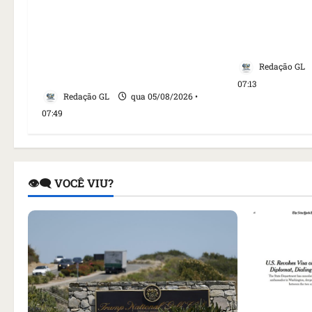
Homem armado é preso em
embaixadora
campo de golfe de Trump dias
aumento da 
antes de visita do presidente
EUA
dos EUA; ‘Evitamos uma
Redação GL
tragédia’, diz agente
07:13
Redação GL
qua 05/08/2026 •
07:49
👁️‍🗨️ VOCÊ VIU?