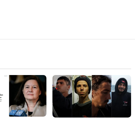
sa internacional
Islândia ordena deportação de
ogação do visto de
ativistas contra caça às