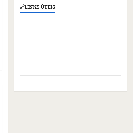
🔗LINKS ÚTEIS
Assembleia Legislativa do Maranhão
Câmara Municipal de São Luís
Governo Federal
Governo do Maranhão
Prefeitura de São Luís
SLZ HOST Hospedagem de Sites