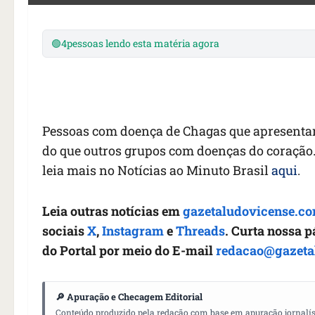
🟢
4
pessoas lendo esta matéria agora
Pessoas com doença de Chagas que apresentam
do que outros grupos com doenças do coração
leia mais no Notícias ao Minuto Brasil
aqui
.
Leia outras notícias em
gazetaludovicense.co
sociais
X
,
Instagram
e
Threads
. Curta nossa 
do Portal por meio do E-mail
redacao@gazeta
🔎 Apuração e Checagem Editorial
Conteúdo produzido pela redação com base em apuração jornalístic