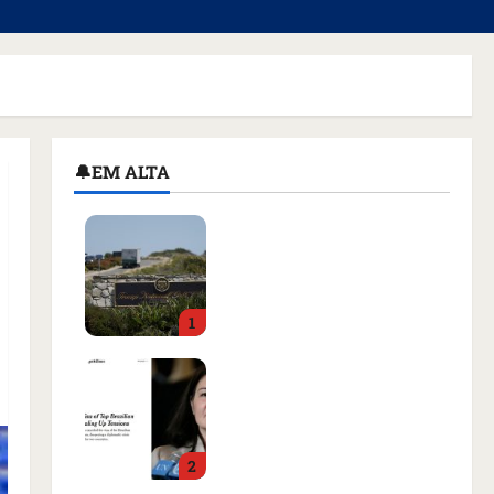
🔔EM ALTA
Homem armado é preso
em campo de golfe de
Trump dias antes de
visita do presidente dos
1
EUA; ‘Evitamos uma
tragédia’, diz agente
Como imprensa
qua 05/08/2026 • 07:49
internacional noticiou
revogação do visto de
embaixadora do Brasil e
2
aumento da tensão com
os EUA