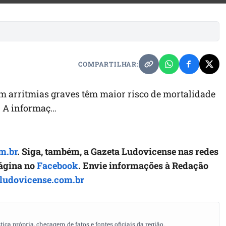
COMPARTILHAR:
 arritmias graves têm maior risco de mortalidade
. A informaç…
m.br
. Siga, também, a Gazeta Ludovicense nas redes
página no
Facebook
. Envie informações à Redação
ludovicense.com.br
a própria, checagem de fatos e fontes oficiais da região.