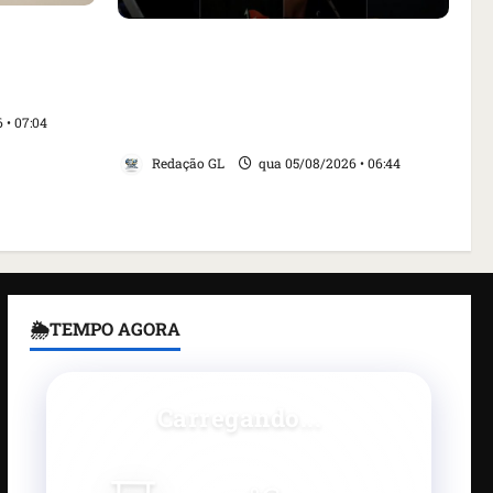
aça
Islândia ordena deportação de
ar animais
ativistas contra caça às baleias que
nta Inês
haviam sido detidos; 4 brasileiros
 • 07:04
estão entre eles
Redação GL
qua 05/08/2026 • 06:44
🌦TEMPO AGORA
Carregando...