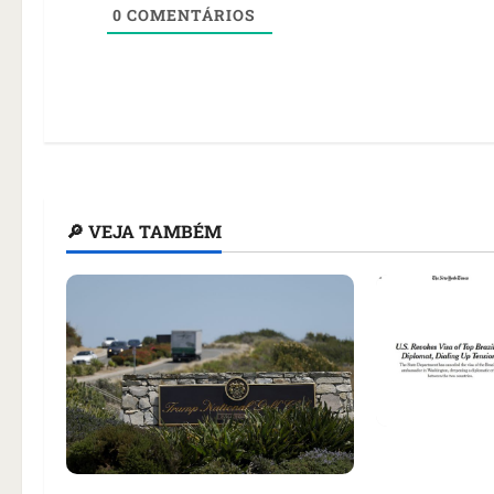
0
COMENTÁRIOS
🔎 VEJA TAMBÉM
Como impren
noticiou rev