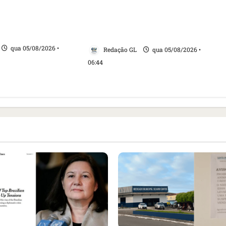
 do Brasil e
baleias que haviam sido
tensão com os
detidos; 4 brasileiros estão
entre eles
qua 05/08/2026 •
Redação GL
qua 05/08/2026 •
06:44