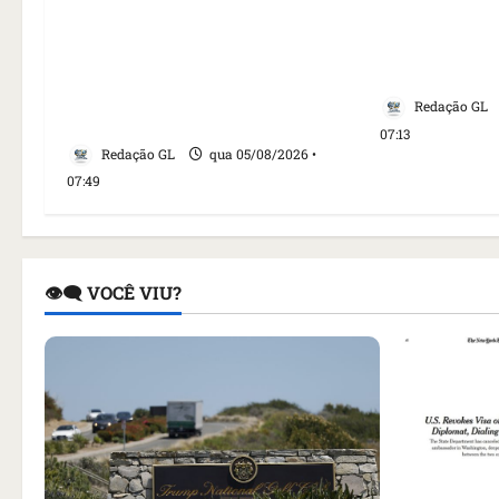
Homem armado é preso em
embaixadora
campo de golfe de Trump dias
aumento da 
antes de visita do presidente
EUA
dos EUA; ‘Evitamos uma
Redação GL
tragédia’, diz agente
07:13
Redação GL
qua 05/08/2026 •
07:49
👁️‍🗨️ VOCÊ VIU?