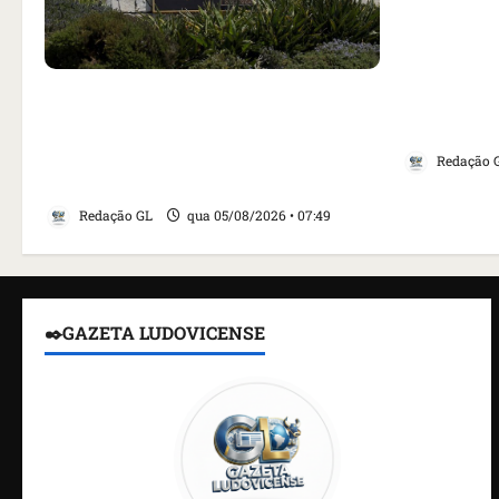
Como impr
noticiou r
Homem armado é preso em campo
embaixado
de golfe de Trump dias antes de
da tensão
visita do presidente dos EUA;
Redação 
‘Evitamos uma tragédia’, diz agente
Redação GL
qua 05/08/2026 • 07:49
✒️GAZETA LUDOVICENSE