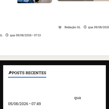
Cartaz em mercado ame
ensa internacional
suspender quem aliment
evogação do visto de
e revolta feirantes em Sa
ra do Brasil e aumento
Redação GL
qua 05/08/2026
 com os EUA
GL
qua 05/08/2026 • 07:13
🔎POSTS RECENTES
Homem armado é preso em campo de golfe de
Trump dias antes de visita do presidente dos EUA;
‘Evitamos uma tragédia’, diz agente
qua
05/08/2026 • 07:49