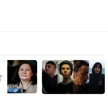
sa internacional
Islândia ordena deportação de
ogação do visto de
ativistas contra caça às