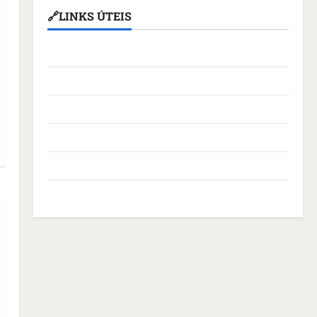
🔗LINKS ÚTEIS
Assembleia Legislativa do Maranhão
Câmara Municipal de São Luís
Governo Federal
Governo do Maranhão
Prefeitura de São Luís
SLZ HOST Hospedagem de Sites