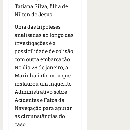
e
Tatiana Silva, filha de
n
Nilton de Jesus.
t
r
Uma das hipóteses
e
e
analisadas ao longo das
l
investigações é a
e
possibilidade de colisão
s
com outra embarcação.
No dia 23 de janeiro, a
qua
05/08/202
Marinha informou que
•
instaurou um Inquérito
06:44
Administrativo sobre
Acidentes e Fatos da
Navegação para apurar
as circunstâncias do
caso.