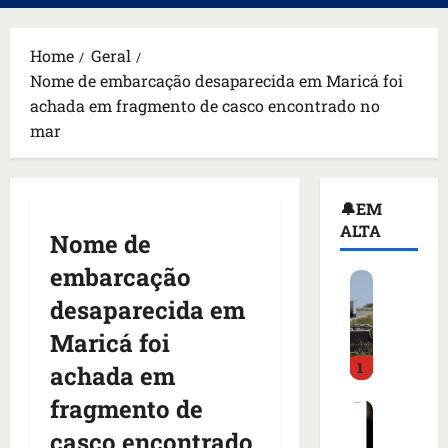
principal
Home
Geral
Nome de embarcação desaparecida em Maricá foi
achada em fragmento de casco encontrado no
mar
🔔EM
ALTA
Nome de
embarcação
H
o
desaparecida em
m
Maricá foi
e
1
m
achada em
a
fragmento de
C
r
o
m
casco encontrado