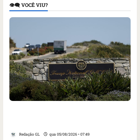
👁️‍🗨️ VOCÊ VIU?
Homem armado é preso em campo de golfe de
Trump dias antes de visita do presidente dos
EUA; ‘Evitamos uma tragédia’, diz agente
Redação GL
qua 05/08/2026 • 07:49