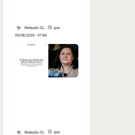
visita do presidente dos
EUA; ‘Evitamos uma
tragédia’, diz agente
Redação GL
qua
05/08/2026 • 07:49
Como imprensa
internacional noticiou
revogação do visto de
embaixadora do Brasil e
aumento da tensão com
os EUA
Redação GL
qua