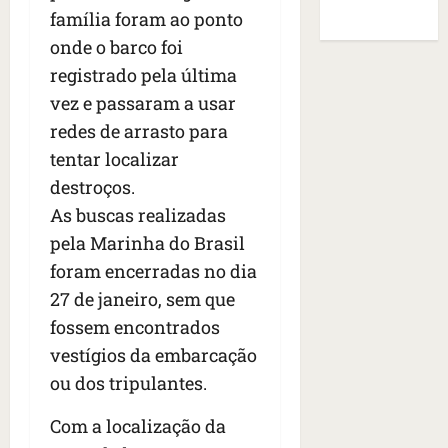
i
a
o
s
de Sites
família foram ao ponto
o
a
f
B
E
r
s
onde o barco foi
e
r
U
t
q
i
a
A
registrado pela última
o
u
r
s
;
vez e passaram a usar
s
e
a
i
‘
redes de arrasto para
e
h
n
l
E
d
a
t
tentar localizar
e
v
e
v
e
a
i
destroços.
z
i
s
u
t
As buscas realizadas
e
a
e
m
a
n
pela Marinha do Brasil
m
m
e
m
a
s
S
n
foram encerradas no dia
o
s
i
a
t
s
27 de janeiro, sem que
d
d
n
o
u
fossem encontrados
e
o
t
d
m
f
d
vestígios da embarcação
a
a
a
e
e
I
t
t
ou dos tripulantes.
r
t
n
e
r
i
i
ê
n
a
Com a localização da
d
d
s
s
g