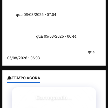
Cartaz em mercado ameaça suspender quem
alimentar animais e revolta feirantes em Santa
Inês
qua 05/08/2026 • 07:04
Islândia ordena deportação de ativistas contra caça
às baleias que haviam sido detidos; 4 brasileiros
estão entre eles
qua 05/08/2026 • 06:44
Bombardeio russo em Kiev com mísseis e drones
deixa 17 mortos e dezenas de feridos; VÍDEO
qua
05/08/2026 • 06:08
🌦TEMPO AGORA
Carregando...