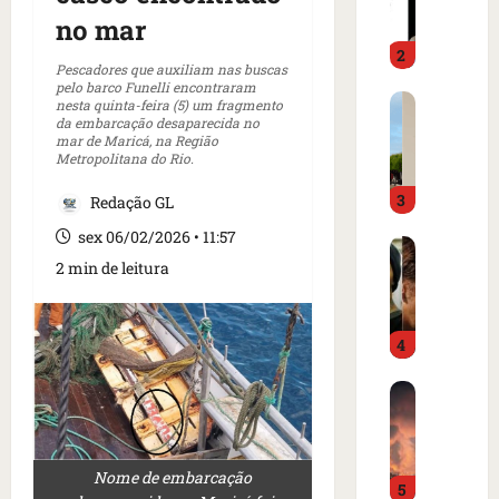
m
a
no mar
o
d
2
i
o
Pescadores que auxiliam nas buscas
m
é
pelo barco Funelli encontraram
C
p
nesta quinta-feira (5) um fragmento
p
da embarcação desaparecida no
a
r
r
mar de Maricá, na Região
r
e
e
Metropolitana do Rio.
t
n
s
3
a
Redação GL
s
o
z
a
e
sex 06/02/2026 • 11:57
I
e
i
m
2 min de leitura
s
m
n
c
l
m
t
a
â
e
e
m
4
n
r
r
p
d
c
n
o
B
i
a
a
d
o
a
d
c
e
m
o
o
i
g
b
r
a
o
o
Nome de embarcação
5
a
d
m
n