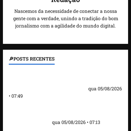
Nascemos da necessidade de conectar a nossa
gente com a verdade, unindo a tradição do bom
jornalismo com a agilidade do mundo digital.
🔎POSTS RECENTES
Homem armado é preso em campo de golfe de
Trump dias antes de visita do presidente dos EUA;
‘Evitamos uma tragédia’, diz agente
qua 05/08/2026
• 07:49
Como imprensa internacional noticiou revogação
do visto de embaixadora do Brasil e aumento da
tensão com os EUA
qua 05/08/2026 • 07:13