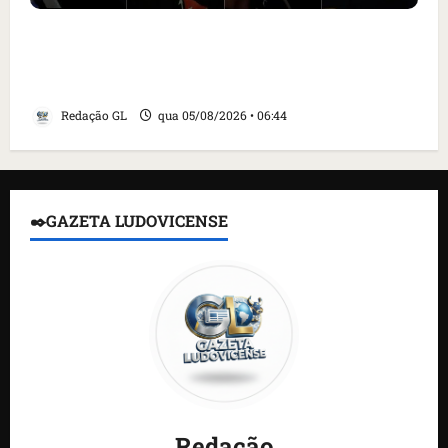
Islândia ordena deportação de ativistas
contra caça às baleias que haviam sido
detidos; 4 brasileiros estão entre eles
Redação GL
qua 05/08/2026 • 06:44
✒️GAZETA LUDOVICENSE
Redação