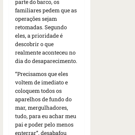
parte do barco, os
o
o
ã
é
familiares pedem que as
s
s
o
d
qua
;
;
operações sejam
c
05/08/202
i
V
4
•
o
a
retomadas. Segundo
Í
b
07:04
m
’
eles, a prioridade é
D
r
o
,
E
descobrir o que
a
s
d
O
s
E
realmente aconteceu no
i
i
U
z
dia do desaparecimento.
l
qua
A
a
e
05/08/202
g
“Precisamos que eles
•
i
e
qua
voltem de imediato e
06:08
r
n
05/08/202
coloquem todos os
o
•
t
s
07:13
aparelhos de fundo do
e
e
mar, mergulhadores,
s
qua
tudo, para eu achar meu
t
05/08/202
ã
pai e poder pelo menos
•
o
07:49
enterrar”, desabafou