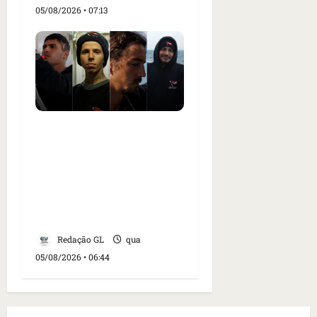
05/08/2026 • 07:13
Islândia ordena
deportação de ativistas
contra caça às baleias
que haviam sido detidos;
4 brasileiros estão entre
eles
Redação GL
qua
05/08/2026 • 06:44