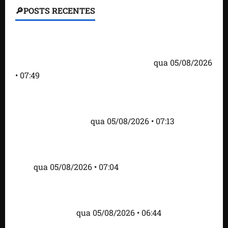
🔎POSTS RECENTES
Homem armado é preso em campo de golfe de
Trump dias antes de visita do presidente dos EUA;
‘Evitamos uma tragédia’, diz agente
qua 05/08/2026
• 07:49
Como imprensa internacional noticiou revogação
do visto de embaixadora do Brasil e aumento da
tensão com os EUA
qua 05/08/2026 • 07:13
Cartaz em mercado ameaça suspender quem
alimentar animais e revolta feirantes em Santa
Inês
qua 05/08/2026 • 07:04
Islândia ordena deportação de ativistas contra caça
às baleias que haviam sido detidos; 4 brasileiros
estão entre eles
qua 05/08/2026 • 06:44