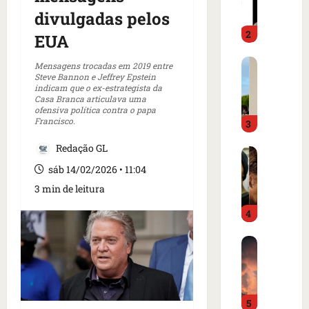
m
a
divulgadas pelos
o
d
2
i
o
EUA
m
é
C
p
p
Mensagens trocadas em 2019 entre
Steve Bannon e Jeffrey Epstein
a
r
r
indicam que o ex-estrategista da
r
e
e
Casa Branca articulava uma
t
n
ofensiva política contra o papa
s
Francisco.
3
a
s
o
z
a
e
Redação GL
I
e
i
m
s
m
sáb 14/02/2026 • 11:04
n
c
l
m
t
a
3 min de leitura
â
e
e
m
4
n
r
r
p
d
c
n
o
B
i
a
a
d
o
a
d
c
e
m
o
o
i
g
b
r
a
o
o
5
a
d
m
n