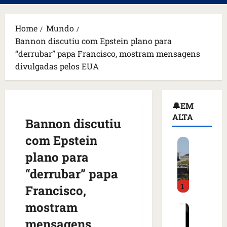
principal
Home
Mundo
Bannon discutiu com Epstein plano para
“derrubar” papa Francisco, mostram mensagens
divulgadas pelos EUA
🔔EM
ALTA
Bannon discutiu
com Epstein
H
o
plano para
m
“derrubar” papa
e
1
m
Francisco,
a
mostram
C
r
o
m
mensagens