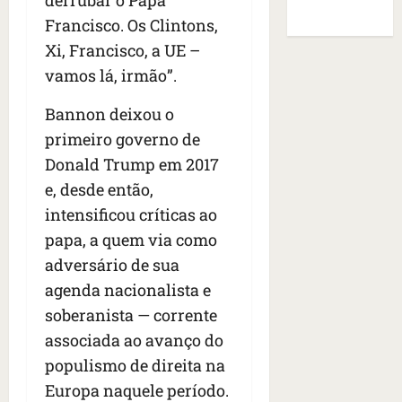
i
a
o
s
de Sites
o
a
f
Francisco. Os Clintons,
B
E
r
s
e
r
U
Xi, Francisco, a UE –
t
q
i
a
A
vamos lá, irmão”.
o
u
r
s
;
s
e
a
i
‘
Bannon deixou o
e
h
n
l
E
d
primeiro governo de
a
t
e
v
e
v
e
a
Donald Trump em 2017
i
z
i
s
u
t
e, desde então,
e
a
e
m
a
intensificou críticas ao
n
m
m
e
m
a
s
papa, a quem via como
S
n
o
s
i
a
t
s
adversário de sua
d
d
n
o
u
agenda nacionalista e
e
o
t
d
m
soberanista — corrente
f
d
a
a
a
e
e
I
associada ao avanço do
t
t
r
t
n
e
r
populismo de direita na
i
i
ê
n
a
Europa naquele período.
d
d
s
s
g