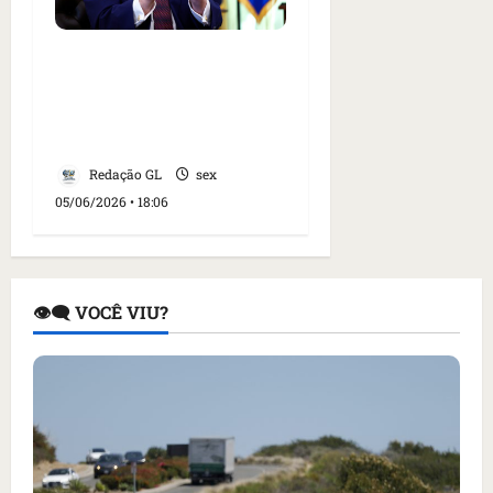
Juiz dos EUA invalida
restrições do governo
Trump à imigração
legal
Redação GL
sex
05/06/2026 • 18:06
👁️‍🗨️ VOCÊ VIU?