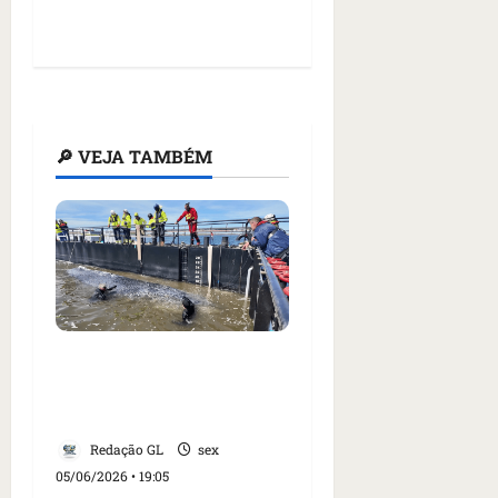
🔎 VEJA TAMBÉM
Baleia Timmy, achada
morta na Dinamarca,
era fêmea
Redação GL
sex
05/06/2026 • 19:05