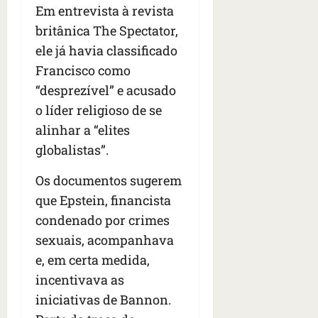
o
Em entrevista à revista
o
ã
é
s
s
o
britânica The Spectator,
d
qua
;
;
c
05/08/202
i
ele já havia classificado
V
4
•
o
a
Francisco como
Í
b
07:04
m
’
D
r
“desprezível” e acusado
o
,
E
a
s
d
o líder religioso de se
O
s
E
i
alinhar a “elites
i
U
z
globalistas”.
l
qua
A
a
e
05/08/202
g
Os documentos sugerem
•
i
e
qua
06:08
r
que Epstein, financista
n
05/08/202
o
•
t
condenado por crimes
s
07:13
e
sexuais, acompanhava
e
e, em certa medida,
s
qua
t
incentivava as
05/08/202
ã
•
iniciativas de Bannon.
o
07:49