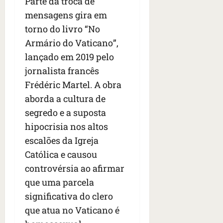
Parte da troca de
e
mensagens gira em
n
t
torno do livro “No
r
Armário do Vaticano”,
e
lançado em 2019 pelo
e
l
jornalista francês
e
Frédéric Martel. A obra
s
aborda a cultura de
segredo e a suposta
qua
05/08/202
hipocrisia nos altos
•
escalões da Igreja
06:44
Católica e causou
controvérsia ao afirmar
que uma parcela
significativa do clero
que atua no Vaticano é