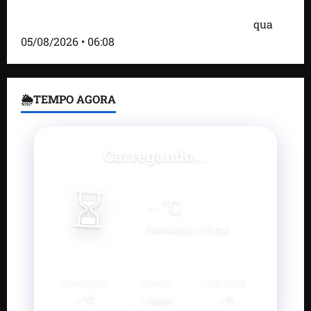
Bombardeio russo em Kiev com mísseis e drones
deixa 17 mortos e dezenas de feridos; VÍDEO
qua
05/08/2026 • 06:08
🌦TEMPO AGORA
Carregando...
⏳
--
°C
Buscando clima...
SENSAÇÃO
VENTO
UMIDADE
--°C
--
--%
km/h