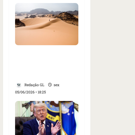
Dezenas de pessoas
morrem de sede no
deserto do Saara após
pane em caminhão
Redação GL
sex
05/06/2026 • 18:25