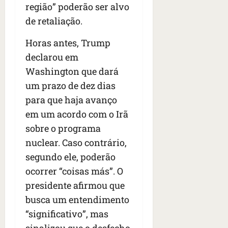
s
s
região” poderão ser alvo
o
d
qua
;
;
c
05/08/202
i
de retaliação.
V
4
•
o
a
Í
b
07:04
m
Horas antes, Trump
’
D
r
o
,
declarou em
E
a
s
d
Washington que dará
O
s
E
i
i
um prazo de dez dias
U
z
l
qua
A
a
para que haja avanço
e
05/08/202
g
em um acordo com o Irã
•
i
e
qua
06:08
sobre o programa
r
n
05/08/202
o
nuclear. Caso contrário,
•
t
s
07:13
e
segundo ele, poderão
e
ocorrer “coisas más”. O
s
qua
presidente afirmou que
t
05/08/202
ã
busca um entendimento
•
o
07:49
“significativo”, mas
e