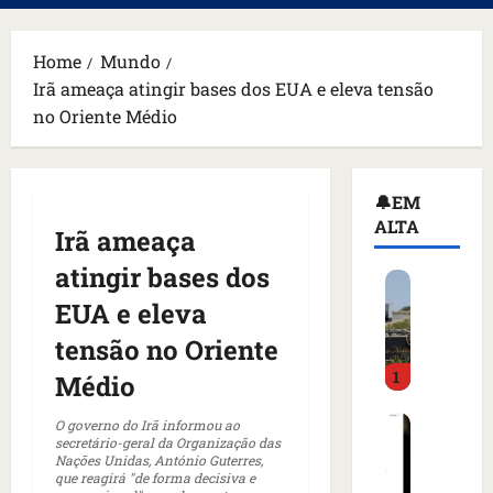
principal
Home
Mundo
Irã ameaça atingir bases dos EUA e eleva tensão
no Oriente Médio
🔔EM
ALTA
Irã ameaça
atingir bases dos
H
o
EUA e eleva
m
tensão no Oriente
e
1
m
Médio
a
C
r
O governo do Irã informou ao
secretário-geral da Organização das
o
m
Nações Unidas, António Guterres,
m
a
que reagirá "de forma decisiva e