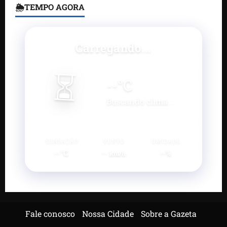
🌦TEMPO AGORA
Carregando...
⏳
--
°C
Buscando clima...
SENSAÇÃO
VENTO
UMIDADE
--°C
--
--%
km/h
Fale conosco
Nossa Cidade
Sobre a Gazeta