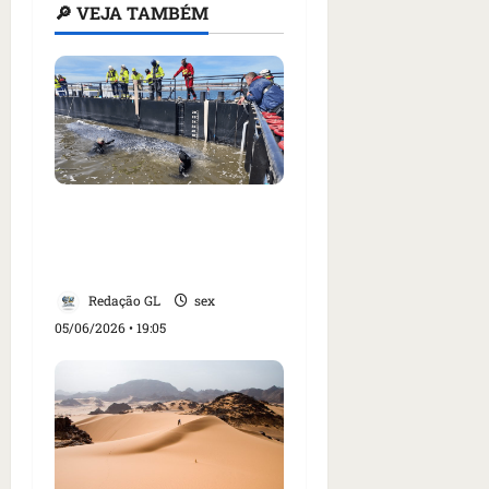
🔎 VEJA TAMBÉM
Baleia Timmy, achada
morta na Dinamarca,
era fêmea
Redação GL
sex
05/06/2026 • 19:05