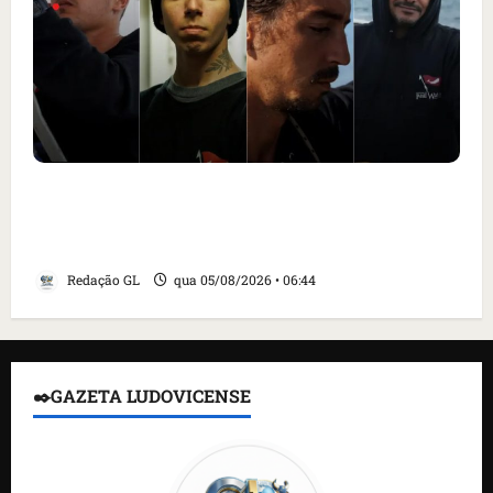
Islândia ordena deportação de ativistas
contra caça às baleias que haviam sido
detidos; 4 brasileiros estão entre eles
Redação GL
qua 05/08/2026 • 06:44
✒️GAZETA LUDOVICENSE