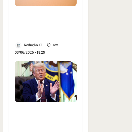
Dezenas de pessoas
morrem de sede no
deserto do Saara após
pane em caminhão
Redação GL
sex
05/06/2026 • 18:25
Juiz dos EUA invalida
restrições do governo
Trump à imigração