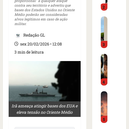
o
proporcional" a qualquer ataque
d
contra seu território e advertiu que
2
i
o
bases dos Estados Unidos no Oriente
m
é
Médio poderão ser consideradas
C
alvos legítimos em caso de ação
p
p
militar.
a
r
r
r
e
e
Redação GL
t
n
s
sex 20/02/2026 • 12:08
3
a
s
o
z
a
e
3 min de leitura
I
e
i
m
s
m
n
c
l
m
t
a
â
e
e
m
4
n
r
r
p
d
c
n
o
B
i
a
a
d
o
a
d
c
e
Irã ameaça atingir bases dos EUA e
m
o
o
i
g
eleva tensão no Oriente Médio
b
r
a
o
o
5
a
d
m
n
l
r
e
e
a
f