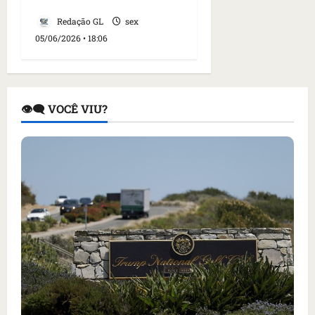
legal
Redação GL
sex
05/06/2026 • 18:06
👁️‍🗨️ VOCÊ VIU?