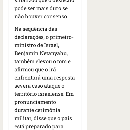
sinalizou que o desfecho
n
t
pode ser mais duro se
r
não houver consenso.
e
e
Na sequência das
l
declarações, o primeiro-
e
ministro de Israel,
s
Benjamin Netanyahu,
qua
também elevou o tom e
05/08/202
afirmou que o Irã
•
enfrentará uma resposta
06:44
severa caso ataque o
território israelense. Em
pronunciamento
durante cerimônia
militar, disse que o país
está preparado para