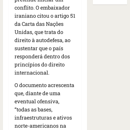
B
E
r
s
e
r
conflito. O embaixador
U
t
q
i
a
A
iraniano citou o artigo 51
o
u
r
s
;
da Carta das Nações
s
e
a
i
‘
e
h
Unidas, que trata do
n
l
E
d
a
t
e
v
direito à autodefesa, ao
e
v
e
a
i
sustentar que o país
z
i
s
u
t
responderá dentro dos
e
a
e
m
a
n
m
m
princípios do direito
e
m
a
s
S
n
o
internacional.
s
i
a
t
s
d
d
n
o
u
O documento acrescenta
e
o
t
d
m
que, diante de uma
f
d
a
a
a
e
eventual ofensiva,
e
I
t
t
r
t
n
e
“todas as bases,
r
i
i
ê
n
a
infraestruturas e ativos
d
d
s
s
g
norte-americanos na
o
o
ã
é