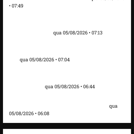
• 07:49
Como imprensa internacional noticiou revogação
do visto de embaixadora do Brasil e aumento da
tensão com os EUA
qua 05/08/2026 • 07:13
Cartaz em mercado ameaça suspender quem
alimentar animais e revolta feirantes em Santa
Inês
qua 05/08/2026 • 07:04
Islândia ordena deportação de ativistas contra caça
às baleias que haviam sido detidos; 4 brasileiros
estão entre eles
qua 05/08/2026 • 06:44
Bombardeio russo em Kiev com mísseis e drones
deixa 17 mortos e dezenas de feridos; VÍDEO
qua
05/08/2026 • 06:08