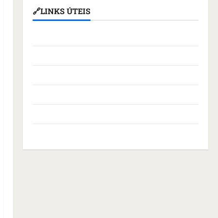
🔗LINKS ÚTEIS
Assembleia Legislativa do Maranhão
Câmara Municipal de São Luís
Governo Federal
Governo do Maranhão
Prefeitura de São Luís
SLZ HOST Hospedagem de Sites