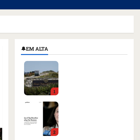
🔔EM ALTA
Homem armado é preso
em campo de golfe de
Trump dias antes de
visita do presidente dos
1
EUA; ‘Evitamos uma
tragédia’, diz agente
Como imprensa
qua 05/08/2026 • 07:49
internacional noticiou
revogação do visto de
embaixadora do Brasil e
2
aumento da tensão com
os EUA