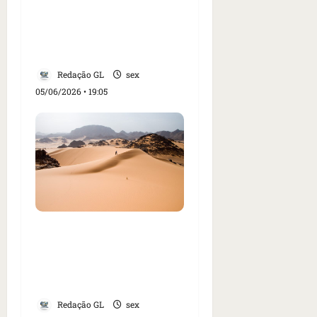
Baleia Timmy, achada
morta na Dinamarca,
era fêmea
Redação GL
sex
05/06/2026 • 19:05
Dezenas de pessoas
morrem de sede no
deserto do Saara após
pane em caminhão
Redação GL
sex