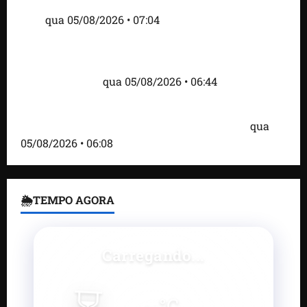
alimentar animais e revolta feirantes em Santa
Inês
qua 05/08/2026 • 07:04
Islândia ordena deportação de ativistas contra caça
às baleias que haviam sido detidos; 4 brasileiros
estão entre eles
qua 05/08/2026 • 06:44
Bombardeio russo em Kiev com mísseis e drones
deixa 17 mortos e dezenas de feridos; VÍDEO
qua
05/08/2026 • 06:08
🌦TEMPO AGORA
Carregando...
--
°C