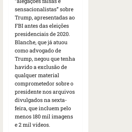
“alegações falsas e
e
n
sensacionalistas” sobre
t
Trump, apresentadas ao
r
FBI antes das eleições
e
presidenciais de 2020.
e
l
Blanche, que já atuou
e
como advogado de
s
Trump, negou que tenha
havido a exclusão de
qua
05/08/202
qualquer material
•
comprometedor sobre o
06:44
presidente nos arquivos
divulgados na sexta-
feira, que incluem pelo
menos 180 mil imagens
e 2 mil vídeos.