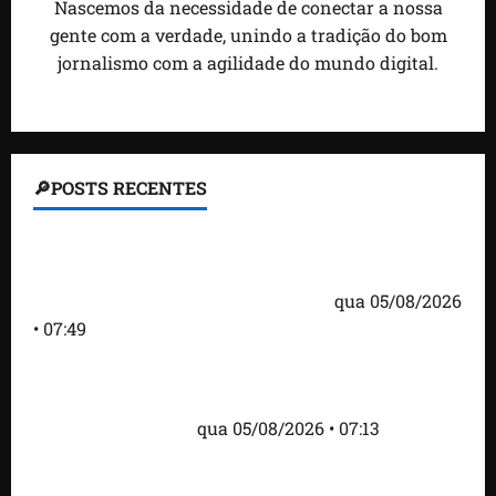
Nascemos da necessidade de conectar a nossa
gente com a verdade, unindo a tradição do bom
jornalismo com a agilidade do mundo digital.
🔎POSTS RECENTES
Homem armado é preso em campo de golfe de
Trump dias antes de visita do presidente dos EUA;
‘Evitamos uma tragédia’, diz agente
qua 05/08/2026
• 07:49
Como imprensa internacional noticiou revogação
do visto de embaixadora do Brasil e aumento da
tensão com os EUA
qua 05/08/2026 • 07:13
Cartaz em mercado ameaça suspender quem