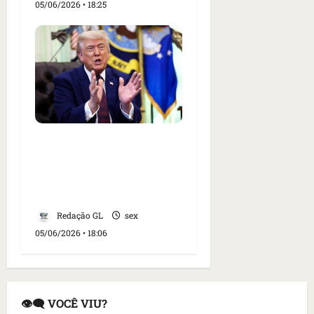
05/06/2026 • 18:25
Juiz dos EUA invalida
restrições do governo
Trump à imigração
legal
Redação GL
sex
05/06/2026 • 18:06
👁️‍🗨️ VOCÊ VIU?