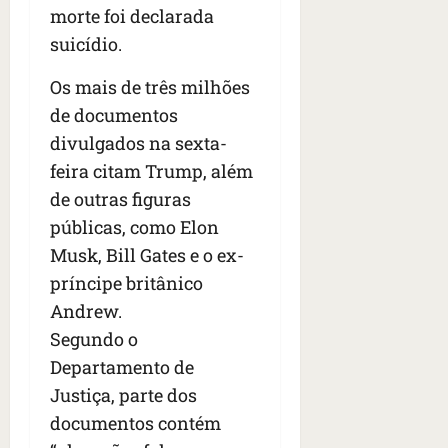
o
morte foi declarada
o
ã
é
s
s
o
suicídio.
d
qua
;
;
c
05/08/202
i
V
4
•
o
Os mais de três milhões
a
Í
b
07:04
m
’
de documentos
D
r
o
,
divulgados na sexta-
E
a
s
d
O
s
feira citam Trump, além
E
i
i
U
z
de outras figuras
l
qua
A
a
públicas, como Elon
e
05/08/202
g
Musk, Bill Gates e o ex-
•
i
e
qua
06:08
r
príncipe britânico
n
05/08/202
o
•
t
Andrew.
s
07:13
e
Segundo o
e
Departamento de
s
qua
t
Justiça, parte dos
05/08/202
ã
•
documentos contém
o
07:49