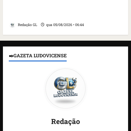
Islândia ordena deportação de ativistas
contra caça às baleias que haviam sido
detidos; 4 brasileiros estão entre eles
Redação GL
qua 05/08/2026 • 06:44
✒️GAZETA LUDOVICENSE
Redação