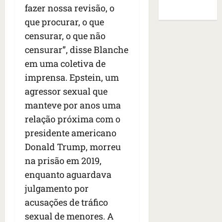
i
a
o
s
de Sites
fazer nossa revisão, o
o
a
f
B
E
que procurar, o que
r
s
e
r
U
t
q
i
censurar, o que não
a
A
o
u
r
s
;
censurar”, disse Blanche
s
e
a
i
‘
em uma coletiva de
e
h
n
l
E
d
imprensa. Epstein, um
a
t
e
v
e
v
e
a
agressor sexual que
i
z
i
s
u
t
manteve por anos uma
e
a
e
m
a
relação próxima com o
n
m
m
e
m
a
s
presidente americano
S
n
o
s
i
a
t
s
Donald Trump, morreu
d
d
n
o
u
na prisão em 2019,
e
o
t
d
m
enquanto aguardava
f
d
a
a
a
e
e
I
julgamento por
t
t
r
t
n
e
r
acusações de tráfico
i
i
ê
n
a
sexual de menores. A
d
d
s
s
g