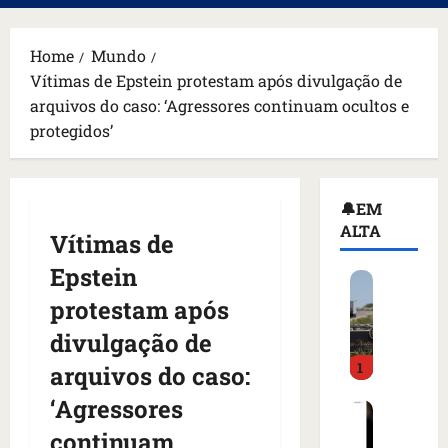
principal
Home
Mundo
Vítimas de Epstein protestam após divulgação de
arquivos do caso: ‘Agressores continuam ocultos e
protegidos’
🔔EM
ALTA
Vítimas de
Epstein
H
o
protestam após
m
divulgação de
e
1
m
arquivos do caso:
a
‘Agressores
C
r
o
m
continuam