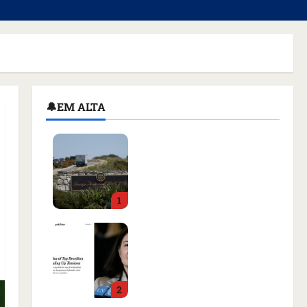
🔔EM ALTA
Homem armado é preso
em campo de golfe de
Trump dias antes de
visita do presidente dos
1
EUA; ‘Evitamos uma
tragédia’, diz agente
Como imprensa
qua 05/08/2026 • 07:49
internacional noticiou
revogação do visto de
embaixadora do Brasil e
2
aumento da tensão com
os EUA