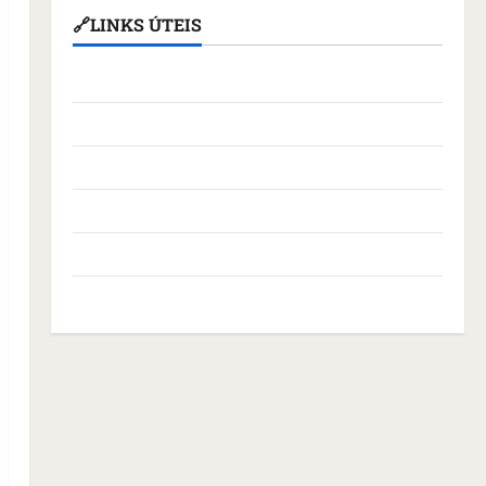
🔗LINKS ÚTEIS
Assembleia Legislativa do Maranhão
Câmara Municipal de São Luís
Governo Federal
Governo do Maranhão
Prefeitura de São Luís
SLZ HOST Hospedagem de Sites