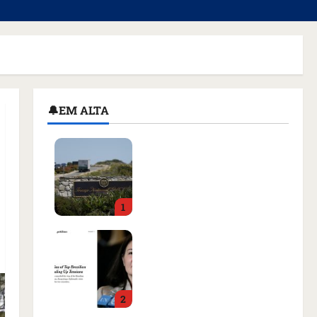
🔔EM ALTA
Homem armado é preso
em campo de golfe de
Trump dias antes de
visita do presidente dos
1
EUA; ‘Evitamos uma
tragédia’, diz agente
Como imprensa
qua 05/08/2026 • 07:49
internacional noticiou
revogação do visto de
embaixadora do Brasil e
2
aumento da tensão com
os EUA