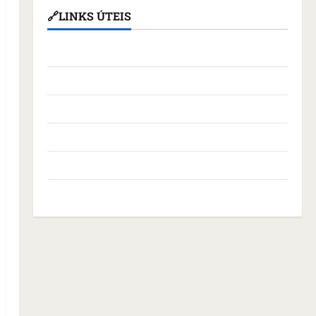
🔗LINKS ÚTEIS
Assembleia Legislativa do Maranhão
Câmara Municipal de São Luís
Governo Federal
Governo do Maranhão
Prefeitura de São Luís
SLZ HOST Hospedagem de Sites