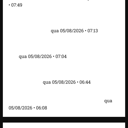
• 07:49
Como imprensa internacional noticiou revogação
do visto de embaixadora do Brasil e aumento da
tensão com os EUA
qua 05/08/2026 • 07:13
Cartaz em mercado ameaça suspender quem
alimentar animais e revolta feirantes em Santa
Inês
qua 05/08/2026 • 07:04
Islândia ordena deportação de ativistas contra caça
às baleias que haviam sido detidos; 4 brasileiros
estão entre eles
qua 05/08/2026 • 06:44
Bombardeio russo em Kiev com mísseis e drones
deixa 17 mortos e dezenas de feridos; VÍDEO
qua
05/08/2026 • 06:08