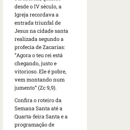
t
desde o IV século, a
r
e
Igreja recordava a
e
entrada triunfal de
l
Jesus na cidade santa
e
realizada segundo a
s
profecia de Zacarias:
qua
“Agora o teu rei está
05/08/202
chegando, justo e
•
06:44
vitorioso. Ele é pobre,
vem montando num
jumento” (Zc 9,9).
Confira o roteiro da
Semana Santa até a
Quarta-feira Santa e a
programação de