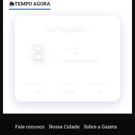
🌦TEMPO AGORA
Carregando...
⏳
--
°C
Buscando clima...
SENSAÇÃO
VENTO
UMIDADE
--°C
--
--%
km/h
Fale conosco
Nossa Cidade
Sobre a Gazeta