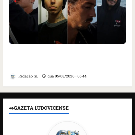
Islândia ordena deportação de ativistas
contra caça às baleias que haviam sido
detidos; 4 brasileiros estão entre eles
Redação GL
qua 05/08/2026 • 06:44
✒️GAZETA LUDOVICENSE