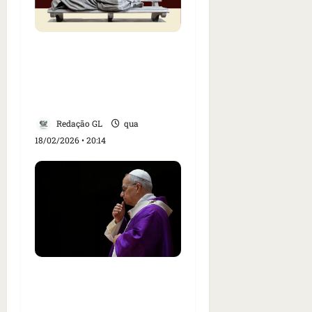
CNBB lança Campanha
da Fraternidade 2026
com foco no direito à
moradia digna
Redação GL
qua
18/02/2026 • 20:14
Papa Leão XIV pede
“escuta ativa” e “jejum de
ofensas” na Quaresma