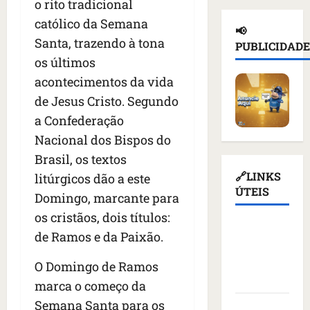
o rito tradicional
e
a
ç
n
d
i
d
católico da Semana
a
o
e
📢
o
e
s
t
T
Santa, trazendo à tona
PUBLICIDADE
r
p
u
i
r
os últimos
u
o
s
c
u
acontecimentos da vida
s
r
p
i
m
s
t
e
de Jesus Cristo. Segundo
o
p
o
a
n
u
d
a Confederação
e
ç
d
r
i
Nacional dos Bispos do
m
ã
e
e
a
K
Brasil, os textos
o
r
v
s
i
d
q
🔗LINKS
o
litúrgicos dão a este
a
e
e
u
ÚTEIS
g
n
Domingo, marcante para
v
a
e
a
t
os cristãos, dois títulos:
c
t
m
ç
e
Assembleia
o
i
de Ramos e da Paixão.
a
ã
s
Legislativa
m
v
l
o
d
do
m
O Domingo de Ramos
i
i
d
e
Maranhão
í
s
m
o
marca o começo da
v
s
t
e
v
i
Semana Santa para os
Câmara