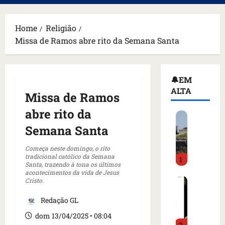
principal
Home
Religião
Missa de Ramos abre rito da Semana Santa
🔔EM
ALTA
Missa de Ramos
abre rito da
H
o
Semana Santa
m
e
Começa neste domingo, o rito
tradicional católico da Semana
1
m
Santa, trazendo à tona os últimos
a
acontecimentos da vida de Jesus
C
Cristo.
r
o
m
Redação GL
m
a
o
d
dom 13/04/2025 • 08:04
2