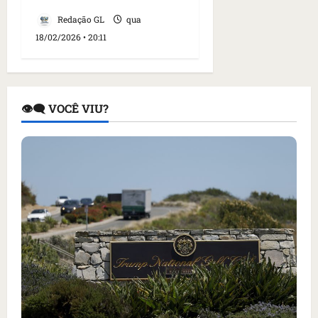
Redação GL
qua
18/02/2026 • 20:11
👁️‍🗨️ VOCÊ VIU?