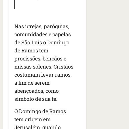
;
;
c
05/08/202
i
V
4
•
o
a
Í
b
07:04
m
’
D
r
o
,
Nas igrejas, paróquias,
E
a
s
d
O
comunidades e capelas
s
E
i
i
U
de São Luís o Domingo
z
l
qua
A
a
de Ramos tem
e
05/08/202
g
procissões, bênçãos e
•
i
e
qua
06:08
r
missas solenes. Cristãos
n
05/08/202
o
•
t
costumam levar ramos,
s
07:13
e
a fim de serem
e
abençoados, como
s
qua
t
símbolo de sua fé.
05/08/202
ã
•
o
O Domingo de Ramos
07:49
e
tem origem em
n
Jerusalém, quando