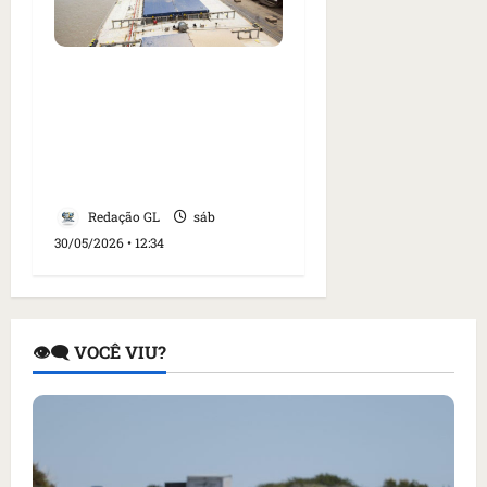
Trabalhador morre e
três ficam feridos em
acidente em silo no
Terminal Portuário São
Luís
Redação GL
sáb
30/05/2026 • 12:34
👁️‍🗨️ VOCÊ VIU?