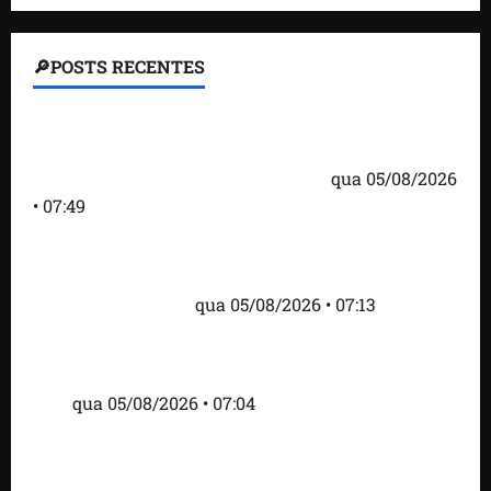
🔎POSTS RECENTES
Homem armado é preso em campo de golfe de
Trump dias antes de visita do presidente dos EUA;
‘Evitamos uma tragédia’, diz agente
qua 05/08/2026
• 07:49
Como imprensa internacional noticiou revogação
do visto de embaixadora do Brasil e aumento da
tensão com os EUA
qua 05/08/2026 • 07:13
Cartaz em mercado ameaça suspender quem
alimentar animais e revolta feirantes em Santa
Inês
qua 05/08/2026 • 07:04
Islândia ordena deportação de ativistas contra caça
às baleias que haviam sido detidos; 4 brasileiros