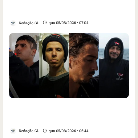
alimentar animais e revolta feirantes em
Santa Inês
Redação GL
qua 05/08/2026 • 07:04
Islândia ordena deportação de ativistas
contra caça às baleias que haviam sido
detidos; 4 brasileiros estão entre eles
Redação GL
qua 05/08/2026 • 06:44