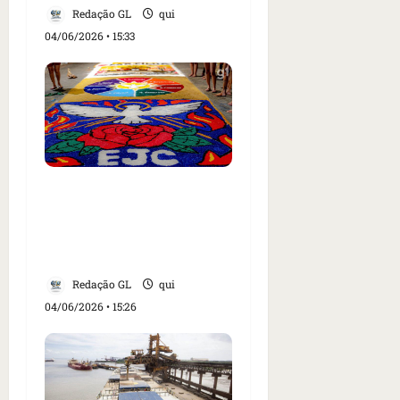
Redação GL
qui
04/06/2026 • 15:33
Fiéis montam tapetes de
Corpus Christi em ruas
do Cohatrac, em São
Luís
Redação GL
qui
04/06/2026 • 15:26