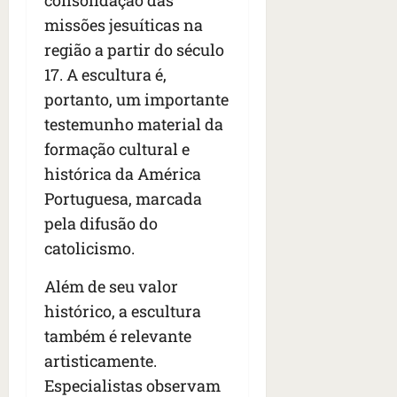
consolidação das
n
t
missões jesuíticas na
r
região a partir do século
e
17. A escultura é,
e
portanto, um importante
l
e
testemunho material da
s
formação cultural e
histórica da América
qua
Portuguesa, marcada
05/08/202
•
pela difusão do
06:44
catolicismo.
Além de seu valor
histórico, a escultura
também é relevante
artisticamente.
Especialistas observam