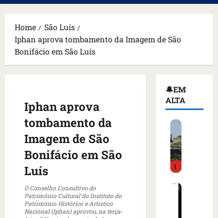
principal
Home
São Luís
Iphan aprova tombamento da Imagem de São
Bonifácio em São Luís
🔔EM
ALTA
Iphan aprova
tombamento da
H
o
Imagem de São
m
Bonifácio em São
e
1
m
Luís
a
C
r
O Conselho Consultivo do
Patrimônio Cultural do Instituto do
o
m
Patrimônio Histórico e Artístico
m
a
Nacional (Iphan) aprovou, na terça-