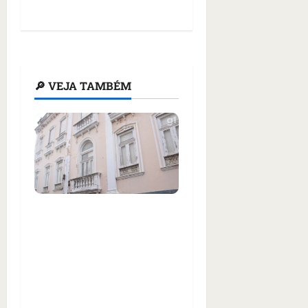
🔎 VEJA TAMBÉM
Justiça condena
Prefeitura de São Luís a
restaurar casarão
histórico no Centro e
pagar R$ 500 mil de
indenização