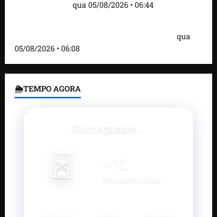
estão entre eles
qua 05/08/2026 • 06:44
Bombardeio russo em Kiev com mísseis e drones
deixa 17 mortos e dezenas de feridos; VÍDEO
qua
05/08/2026 • 06:08
🌦TEMPO AGORA
Carregando...
⏳
--
°C
Buscando clima...
SENSAÇÃO
VENTO
UMIDADE