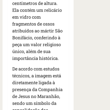
s
s
centímetros de altura.
o
d
qua
;
;
c
05/08/202
i
Ela contém um relicário
V
4
•
o
a
em vidro com
Í
b
07:04
m
’
fragmentos de ossos
D
r
o
,
E
a
atribuídos ao mártir São
s
d
O
s
E
i
Bonifácio, conferindo à
i
U
z
peça um valor religioso
l
qua
A
a
único, além de sua
e
05/08/202
g
•
i
importância histórica.
e
qua
06:08
r
n
05/08/202
o
De acordo com estudos
•
t
s
07:13
e
técnicos, a imagem está
e
diretamente ligada à
s
qua
presença da Companhia
t
05/08/202
ã
de Jesus no Maranhão,
•
o
07:49
sendo um símbolo da
e