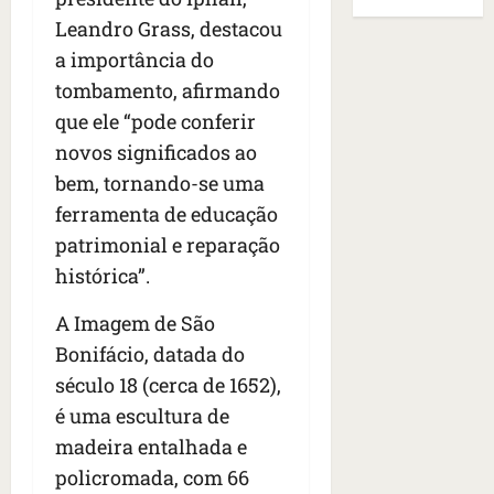
B
E
r
s
e
r
Leandro Grass, destacou
U
t
q
i
a
A
a importância do
o
u
r
s
;
tombamento, afirmando
s
e
a
i
‘
e
h
que ele “pode conferir
n
l
E
d
a
t
e
v
novos significados ao
e
v
e
a
i
bem, tornando-se uma
z
i
s
u
t
ferramenta de educação
e
a
e
m
a
n
m
m
patrimonial e reparação
e
m
a
s
S
n
o
histórica”.
s
i
a
t
s
d
d
n
o
u
A Imagem de São
e
o
t
d
m
Bonifácio, datada do
f
d
a
a
a
e
século 18 (cerca de 1652),
e
I
t
t
r
t
n
e
é uma escultura de
r
i
i
ê
n
a
madeira entalhada e
d
d
s
s
g
policromada, com 66
o
o
ã
é