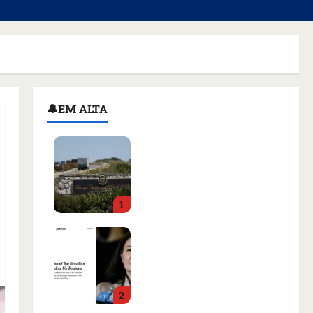
🔔EM ALTA
Homem armado é preso
em campo de golfe de
Trump dias antes de
visita do presidente dos
1
EUA; ‘Evitamos uma
tragédia’, diz agente
Como imprensa
qua 05/08/2026 • 07:49
internacional noticiou
revogação do visto de
embaixadora do Brasil e
2
aumento da tensão com
os EUA