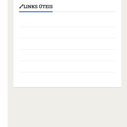
🔗LINKS ÚTEIS
Assembleia Legislativa do Maranhão
Câmara Municipal de São Luís
Governo Federal
Governo do Maranhão
Prefeitura de São Luís
SLZ HOST Hospedagem de Sites