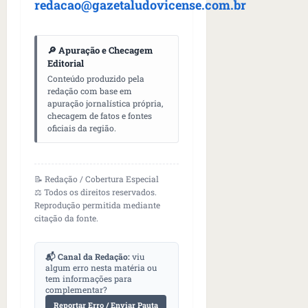
n
redacao@gazetaludovicense.com.br
t
r
e
🔎 Apuração e Checagem
e
Editorial
l
Conteúdo produzido pela
redação com base em
e
apuração jornalística própria,
s
checagem de fatos e fontes
oficiais da região.
qua
05/08/202
•
📝 Redação / Cobertura Especial
06:44
⚖️ Todos os direitos reservados.
Reprodução permitida mediante
citação da fonte.
📬 Canal da Redação:
viu
algum erro nesta matéria ou
tem informações para
complementar?
Reportar Erro / Enviar Pauta