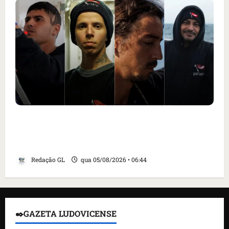
Islândia ordena deportação de ativistas
contra caça às baleias que haviam sido
detidos; 4 brasileiros estão entre eles
Redação GL
qua 05/08/2026 • 06:44
✒️GAZETA LUDOVICENSE