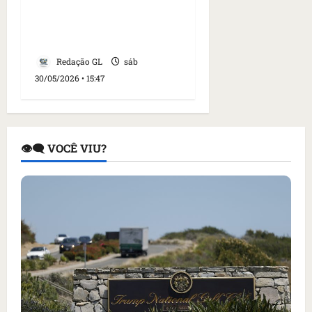
Anthropic revela novo
modelo de IA mais
“honesto”
Redação GL
sáb
30/05/2026 • 15:47
👁️‍🗨️ VOCÊ VIU?