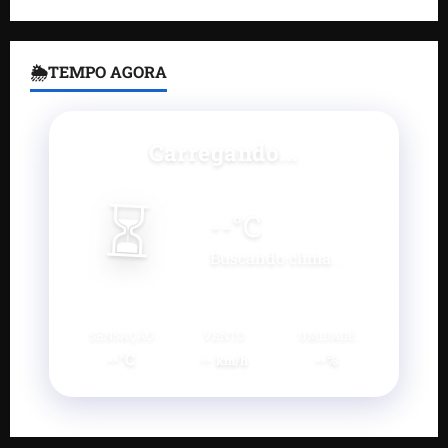
🌦TEMPO AGORA
Carregando...
⏳
--
°C
Buscando clima...
SENSAÇÃO
VENTO
UMIDADE
--°C
--
--%
km/h