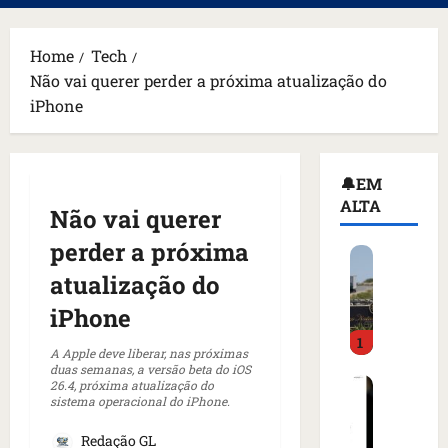
principal
Home
Tech
Não vai querer perder a próxima atualização do
iPhone
🔔EM
ALTA
Não vai querer
perder a próxima
H
o
atualização do
m
iPhone
e
1
m
A Apple deve liberar, nas próximas
a
duas semanas, a versão beta do iOS
C
26.4, próxima atualização do
r
sistema operacional do iPhone.
o
m
m
a
Redação GL