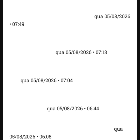
Homem armado é preso em campo de golfe de
Trump dias antes de visita do presidente dos EUA;
‘Evitamos uma tragédia’, diz agente
qua 05/08/2026
• 07:49
Como imprensa internacional noticiou revogação
do visto de embaixadora do Brasil e aumento da
tensão com os EUA
qua 05/08/2026 • 07:13
Cartaz em mercado ameaça suspender quem
alimentar animais e revolta feirantes em Santa
Inês
qua 05/08/2026 • 07:04
Islândia ordena deportação de ativistas contra caça
às baleias que haviam sido detidos; 4 brasileiros
estão entre eles
qua 05/08/2026 • 06:44
Bombardeio russo em Kiev com mísseis e drones
deixa 17 mortos e dezenas de feridos; VÍDEO
qua
05/08/2026 • 06:08