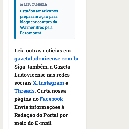
s
s
o
d
qua
📖 LEIA TAMBÉM:
;
;
c
05/08/202
Estados americanos
i
V
4
preparam ação para
•
o
a
Í
bloquear compra da
b
07:04
m
’
Warner Bros pela
D
r
o
,
Paramount
E
a
s
d
O
s
E
i
i
U
z
Leia outras notícias em
l
qua
A
a
gazetaludovicense.com.br
.
e
05/08/202
g
Siga, também, a Gazeta
•
i
e
qua
06:08
r
Ludovicense nas redes
n
05/08/202
o
•
t
sociais
X
,
Instagram
e
s
07:13
e
Threads
. Curta nossa
e
s
página no
Facebook
.
qua
t
Envie informações à
05/08/202
ã
•
Redação do Portal por
o
07:49
meio do E-mail
e