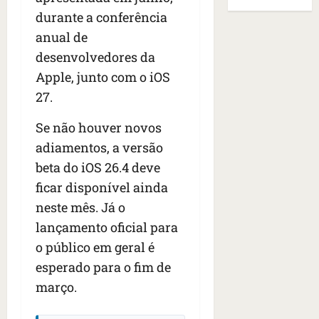
B
E
r
s
e
durante a conferência
r
U
t
q
i
a
A
anual de
o
u
r
s
;
desenvolvedores da
s
e
a
i
‘
e
Apple, junto com o iOS
h
n
l
E
d
a
t
e
27.
v
e
v
e
a
i
z
i
s
u
Se não houver novos
t
e
a
e
m
a
adiamentos, a versão
n
m
m
e
m
beta do iOS 26.4 deve
a
s
S
n
o
s
i
ficar disponível ainda
a
t
s
d
d
n
o
u
neste mês. Já o
e
o
t
d
m
lançamento oficial para
f
d
a
a
a
o público em geral é
e
e
I
t
t
r
t
n
esperado para o fim de
e
r
i
i
ê
n
a
março.
d
d
s
s
g
o
o
ã
é