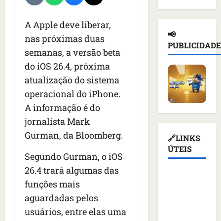
d
n
a
l
e
e
a
ç
n
d
A Apple deve liberar,
i
d
a
o
e
📢
nas próximas duas
o
e
s
t
T
PUBLICIDADE
r
p
u
semanas, a versão beta
i
r
u
o
s
c
u
do iOS 26.4, próxima
s
r
p
i
m
atualização do sistema
s
t
e
o
p
o
operacional do iPhone.
a
n
u
d
e
ç
d
r
A informação é do
i
m
ã
e
e
a
jornalista Mark
K
o
r
v
s
Gurman, da Bloomberg.
i
d
q
🔗LINKS
o
a
e
e
u
ÚTEIS
g
n
Segundo Gurman, o iOS
v
a
e
a
t
c
t
26.4 trará algumas das
m
ç
e
Assembleia
o
i
a
ã
s
funções mais
Legislativa
m
v
l
o
d
aguardadas pelos
do
m
i
i
d
e
usuários, entre elas uma
Maranhão
í
s
m
o
v