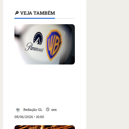
🔎 VEJA TAMBÉM
Estados americanos
preparam ação para
bloquear compra da
Warner Bros pela
Paramount
Redação GL
sex
05/06/2026 • 16:00