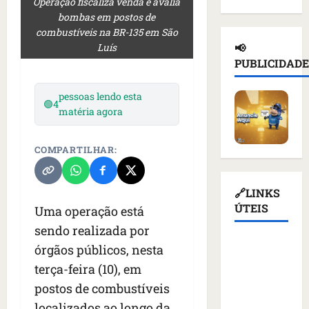
Operação fiscaliza venda e avalia
d
n
a
l
e
bombas em postos de
e
a
ç
n
d
combustíveis na BR-135 em São
i
d
a
o
e
Luís
📢
o
e
s
t
T
PUBLICIDADE
r
p
u
i
r
u
o
s
c
u
pessoas lendo esta
s
r
p
i
🟢
4
m
matéria agora
s
t
e
o
p
o
a
n
u
d
e
ç
d
r
i
COMPARTILHAR:
m
ã
e
e
a
K
o
r
v
s
i
d
q
🔗LINKS
o
a
e
e
u
ÚTEIS
g
Uma operação está
n
v
a
e
a
t
sendo realizada por
c
t
m
ç
e
Assembleia
órgãos públicos, nesta
o
i
a
ã
s
Legislativa
m
v
terça-feira (10), em
l
o
d
do
m
i
i
d
e
postos de combustíveis
Maranhão
í
s
m
o
v
localizados ao longo da