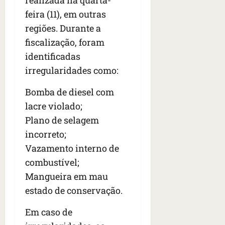
s
s
o
d
qua
feira (11), em outras
;
;
c
05/08/202
i
V
regiões. Durante a
4
•
o
a
Í
b
07:04
m
fiscalização, foram
’
D
r
o
,
identificadas
E
a
s
d
irregularidades como:
O
s
E
i
i
U
z
Bomba de diesel com
l
qua
A
a
lacre violado;
e
05/08/202
g
•
i
Plano de selagem
e
qua
06:08
r
n
05/08/202
incorreto;
o
•
t
Vazamento interno de
s
07:13
e
e
combustível;
s
Mangueira em mau
qua
t
05/08/202
estado de conservação.
ã
•
o
07:49
Em caso de
e