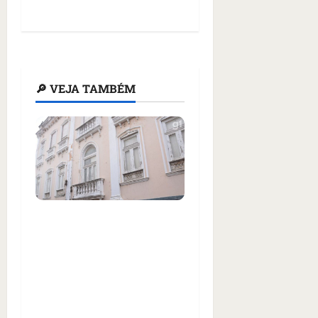
🔎 VEJA TAMBÉM
Justiça condena
Prefeitura de São Luís a
restaurar casarão
histórico no Centro e
pagar R$ 500 mil de
indenização