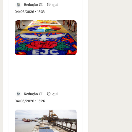
Redação GL
qui
04/06/2026 • 15:33
Fiéis montam tapetes de
Corpus Christi em ruas
do Cohatrac, em São
Luís
Redação GL
qui
04/06/2026 • 15:26