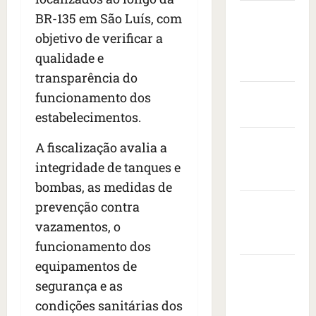
s
t
e
v
i
Câmara
BR-135 em São Luís, com
s
a
n
i
s
Municipal
e
s
t
objetivo de verificar a
s
i
i
de São
c
a
t
t
qualidade e
s
o
r
Luís
o
a
transparência do
e
n
a
d
d
d
Governo
funcionamento dos
t
n
e
o
r
r
Federal
i
e
estabelecimentos.
p
o
a
m
m
r
Governo
n
c
a
A fiscalização avalia a
b
e
e
a
do
i
a
s
integridade de tanques e
s
ç
s
Maranhão
i
i
bombas, as medidas de
d
a
e
x
d
e
Prefeitura
prevenção contra
à
r
a
e
i
s
e
de São
d
vazamentos, o
n
x
b
v
o
Luís
t
funcionamento dos
a
a
o
r
e
equipamentos de
1
l
SLZ HOST
l
a
d
7
e
segurança e as
t
d
Hospedagem
o
m
i
a
o
s
de Sites
condições sanitárias dos
o
a
f