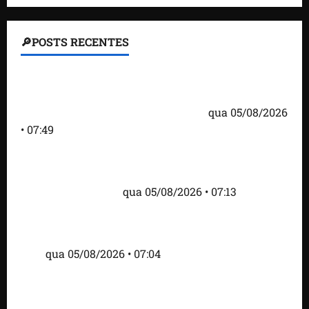
🔎POSTS RECENTES
Homem armado é preso em campo de golfe de
Trump dias antes de visita do presidente dos EUA;
‘Evitamos uma tragédia’, diz agente
qua 05/08/2026
• 07:49
Como imprensa internacional noticiou revogação
do visto de embaixadora do Brasil e aumento da
tensão com os EUA
qua 05/08/2026 • 07:13
Cartaz em mercado ameaça suspender quem
alimentar animais e revolta feirantes em Santa
Inês
qua 05/08/2026 • 07:04
Islândia ordena deportação de ativistas contra caça
às baleias que haviam sido detidos; 4 brasileiros