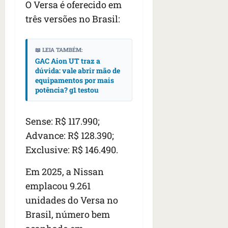
O Versa é oferecido em
s
s
o
d
qua
;
;
três versões no Brasil:
c
05/08/202
i
V
4
•
o
a
Í
b
07:04
m
’
D
r
📖 LEIA TAMBÉM:
o
,
E
GAC Aion UT traz a
a
s
d
dúvida: vale abrir mão de
O
s
E
i
equipamentos por mais
i
U
z
potência? g1 testou
l
qua
A
a
e
05/08/202
g
•
i
Sense: R$ 117.990;
e
qua
06:08
r
n
05/08/202
Advance: R$ 128.390;
o
•
t
Exclusive: R$ 146.490.
s
07:13
e
e
Em 2025, a Nissan
s
qua
emplacou 9.261
t
05/08/202
ã
unidades do Versa no
•
o
07:49
Brasil, número bem
e