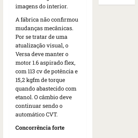
B
E
r
imagens do interior.
s
e
r
U
t
q
i
a
A
A fábrica não confirmou
o
u
r
s
;
s
e
a
mudanças mecânicas.
i
‘
e
h
n
l
E
Por se tratar de uma
d
a
t
e
v
atualização visual, o
e
v
e
a
i
z
Versa deve manter o
i
s
u
t
e
a
e
m
motor 1.6 aspirado flex,
a
n
m
m
e
m
com 113 cv de potência e
a
s
S
n
o
15,2 kgfm de torque
s
i
a
t
s
d
d
quando abastecido com
n
o
u
e
o
t
d
m
etanol. O câmbio deve
f
d
a
a
a
continuar sendo o
e
e
I
t
t
automático CVT.
r
t
n
e
r
i
i
ê
n
a
Concorrência forte
d
d
s
s
g
o
o
ã
é