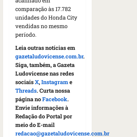
acanhado em
n
t
comparação às 17.782
r
unidades do Honda City
e
vendidas no mesmo
e
período.
l
e
Leia outras notícias em
s
gazetaludovicense.com.br
.
qua
Siga, também, a Gazeta
05/08/202
Ludovicense nas redes
•
sociais
X
,
Instagram
e
06:44
Threads
. Curta nossa
página no
Facebook
.
Envie informações à
Redação do Portal por
meio do E-mail
redacao@gazetaludovicense.com.br