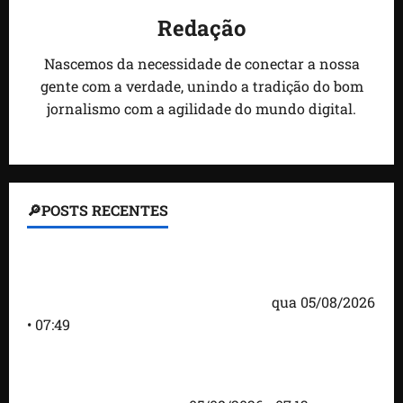
Redação
Nascemos da necessidade de conectar a nossa
gente com a verdade, unindo a tradição do bom
jornalismo com a agilidade do mundo digital.
🔎POSTS RECENTES
Homem armado é preso em campo de golfe de
Trump dias antes de visita do presidente dos EUA;
‘Evitamos uma tragédia’, diz agente
qua 05/08/2026
• 07:49
Como imprensa internacional noticiou revogação
do visto de embaixadora do Brasil e aumento da