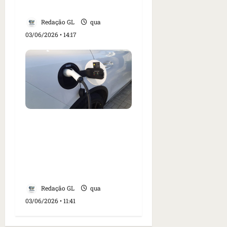
e preço de R$ 114.990
Redação GL
qua
03/06/2026 • 14:17
Volvo acaba com
recarga gratuita em
eletropostos e passa a
cobrar de clientes da
marca
Redação GL
qua
03/06/2026 • 11:41