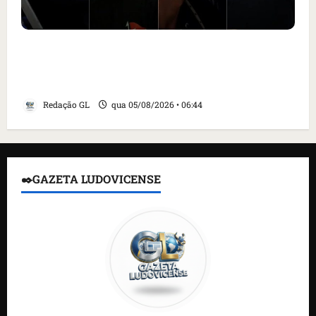
Islândia ordena deportação de ativistas
contra caça às baleias que haviam sido
detidos; 4 brasileiros estão entre eles
Redação GL
qua 05/08/2026 • 06:44
✒️GAZETA LUDOVICENSE