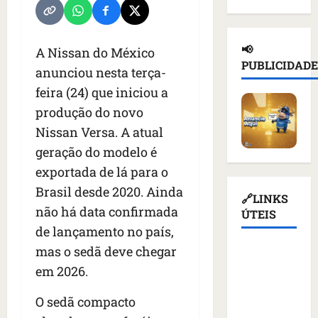
d
n
a
l
e
e
a
ç
n
d
i
d
a
o
e
📢
A Nissan do México
o
e
s
t
T
PUBLICIDADE
r
anunciou nesta terça-
p
u
i
r
u
o
s
c
feira (24) que iniciou a
u
s
r
p
i
m
produção do novo
s
t
e
o
p
Nissan Versa. A atual
o
a
n
u
d
e
ç
geração do modelo é
d
r
i
m
ã
e
e
a
exportada de lá para o
K
o
r
v
s
Brasil desde 2020. Ainda
i
d
q
🔗LINKS
o
a
não há data confirmada
e
e
u
ÚTEIS
g
n
v
a
e
de lançamento no país,
a
t
c
t
m
ç
e
mas o sedã deve chegar
Assembleia
o
i
a
ã
s
Legislativa
em 2026.
m
v
l
o
d
do
m
i
i
d
e
O sedã compacto
Maranhão
í
s
m
o
v