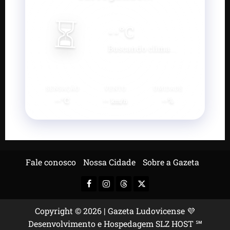
⏳
--
°C
Buscando clima...
SENSAÇÃO
VENTO
UMIDADE
--°C
--
--%
km/h
Fale conosco
Nossa Cidade
Sobre a Gazeta
Facebook
Instagram
Threads
X-
Twitter
Copyright © 2026 | Gazeta Ludovicense 💜
Desenvolvimento e Hospedagem SLZ HOST ℠