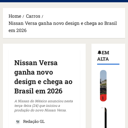
principal
Home
Carros
Nissan Versa ganha novo design e chega ao Brasil
em 2026
🔔EM
ALTA
Nissan Versa
ganha novo
H
o
design e chega ao
m
Brasil em 2026
e
1
m
A Nissan do México anunciou nesta
a
terça-feira (24) que iniciou a
C
produção do novo Nissan Versa.
r
o
m
Redação GL
m
a