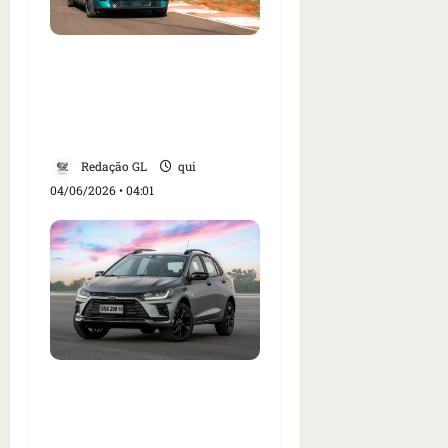
GAC Aion UT traz a
dúvida: vale abrir mão
de equipamentos por
mais potência? g1 testou
Redação GL
qui
04/06/2026 • 04:01
Chevrolet apresenta o
Onix Activ 2027; hatch
tem suspensão mais alta