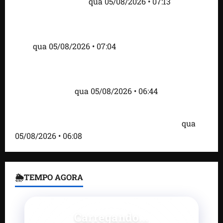
tensão com os EUA
qua 05/08/2026 • 07:13
Cartaz em mercado ameaça suspender quem
alimentar animais e revolta feirantes em Santa
Inês
qua 05/08/2026 • 07:04
Islândia ordena deportação de ativistas contra caça
às baleias que haviam sido detidos; 4 brasileiros
estão entre eles
qua 05/08/2026 • 06:44
Bombardeio russo em Kiev com mísseis e drones
deixa 17 mortos e dezenas de feridos; VÍDEO
qua
05/08/2026 • 06:08
🌦TEMPO AGORA
Carregando...