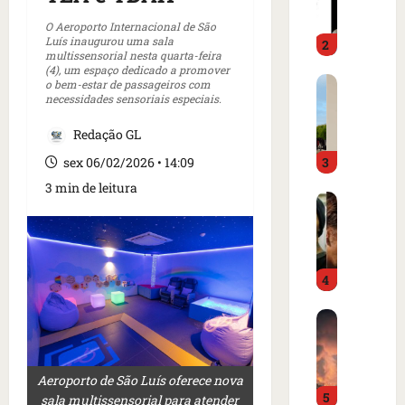
m
a
o
d
O Aeroporto Internacional de São
Luís inaugurou uma sala
2
i
o
multissensorial nesta quarta-feira
m
é
(4), um espaço dedicado a promover
C
p
o bem-estar de passageiros com
p
necessidades sensoriais especiais.
a
r
r
r
e
e
Redação GL
t
n
s
3
a
sex 06/02/2026 • 14:09
s
o
z
a
e
3 min de leitura
I
e
i
m
s
m
n
c
l
m
t
a
â
e
e
m
4
n
r
r
p
d
c
n
o
B
i
a
a
d
o
a
d
c
e
m
o
o
i
g
b
r
Aeroporto de São Luís oferece nova
a
o
o
5
a
d
sala multissensorial para atender
m
n