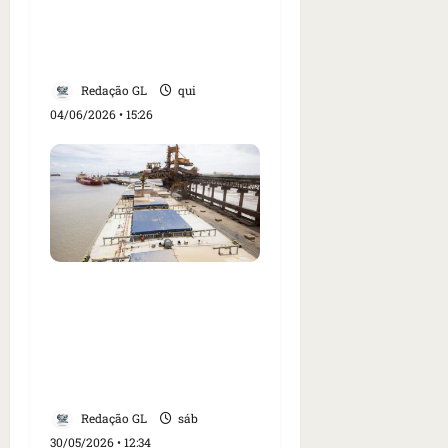
Corpus Christi em ruas
do Cohatrac, em São
Luís
Redação GL
qui
04/06/2026 • 15:26
Trabalhador morre e
três ficam feridos em
acidente em silo no
Terminal Portuário São
Luís
Redação GL
sáb
30/05/2026 • 12:34