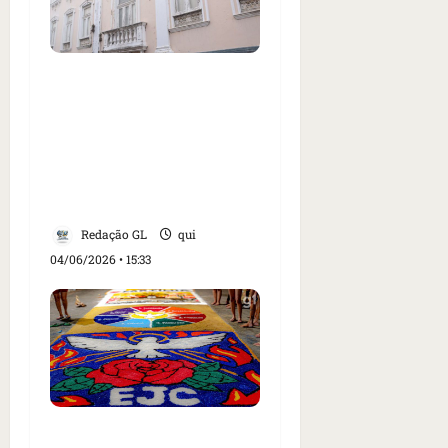
Justiça condena
Prefeitura de São Luís a
restaurar casarão
histórico no Centro e
pagar R$ 500 mil de
indenização
Redação GL
qui
04/06/2026 • 15:33
Fiéis montam tapetes de