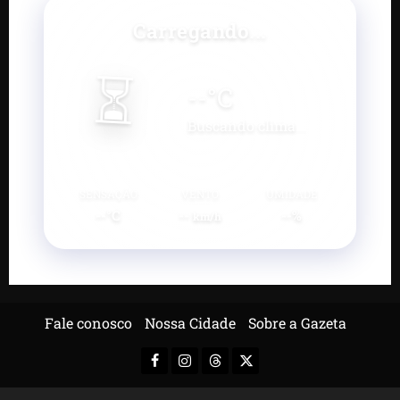
Carregando...
⏳
--
°C
Buscando clima...
SENSAÇÃO
VENTO
UMIDADE
--°C
--
--%
km/h
Fale conosco
Nossa Cidade
Sobre a Gazeta
Facebook
Instagram
Threads
X-
Twitter