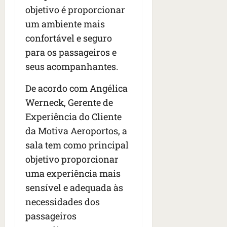
e
objetivo é proporcionar
n
um ambiente mais
t
r
confortável e seguro
e
para os passageiros e
e
seus acompanhantes.
l
e
De acordo com Angélica
s
Werneck, Gerente de
Experiência do Cliente
qua
05/08/202
da Motiva Aeroportos, a
•
sala tem como principal
06:44
objetivo proporcionar
uma experiência mais
sensível e adequada às
necessidades dos
passageiros