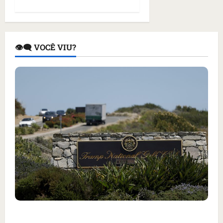
👁️‍🗨️ VOCÊ VIU?
Homem armado é preso em campo de golfe de