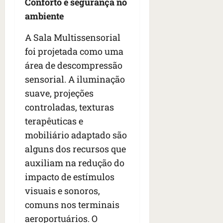
Conforto e segurança no
o
o
ã
é
ambiente
s
s
o
d
qua
;
;
c
05/08/202
i
A Sala Multissensorial
V
4
•
o
a
Í
foi projetada como uma
b
07:04
m
’
D
r
o
área de descompressão
,
E
a
s
d
sensorial. A iluminação
O
s
E
i
suave, projeções
i
U
z
l
controladas, texturas
qua
A
a
e
05/08/202
g
terapêuticas e
•
i
e
qua
mobiliário adaptado são
06:08
r
n
05/08/202
alguns dos recursos que
o
•
t
s
07:13
auxiliam na redução do
e
e
impacto de estímulos
s
qua
visuais e sonoros,
t
05/08/202
comuns nos terminais
ã
•
o
07:49
aeroportuários. O