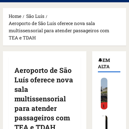
principal
Home
São Luís
Aeroporto de São Luís oferece nova sala
multissensorial para atender passageiros com
TEA e TDAH
🔔EM
ALTA
Aeroporto de São
Luís oferece nova
H
o
sala
m
multissensorial
e
1
m
para atender
a
passageiros com
C
r
o
m
TEA e TDAH