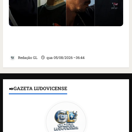
Islândia ordena deportação de ativistas
contra caça às baleias que haviam sido
detidos; 4 brasileiros estão entre eles
Redação GL
qua 05/08/2026 • 06:44
✒️GAZETA LUDOVICENSE