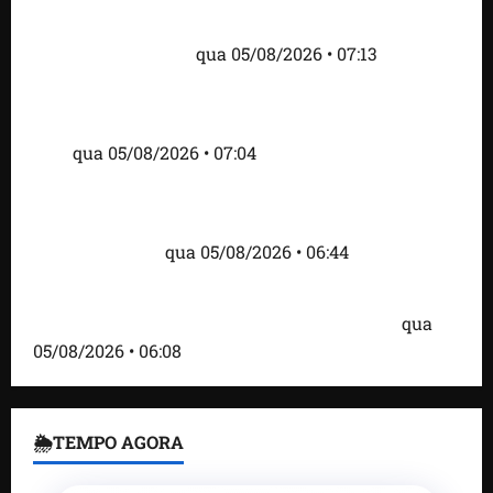
do visto de embaixadora do Brasil e aumento da
tensão com os EUA
qua 05/08/2026 • 07:13
Cartaz em mercado ameaça suspender quem
alimentar animais e revolta feirantes em Santa
Inês
qua 05/08/2026 • 07:04
Islândia ordena deportação de ativistas contra caça
às baleias que haviam sido detidos; 4 brasileiros
estão entre eles
qua 05/08/2026 • 06:44
Bombardeio russo em Kiev com mísseis e drones
deixa 17 mortos e dezenas de feridos; VÍDEO
qua
05/08/2026 • 06:08
🌦TEMPO AGORA