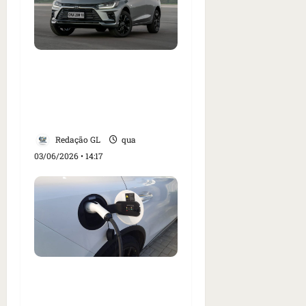
Chevrolet apresenta o
Onix Activ 2027; hatch
tem suspensão mais alta
e preço de R$ 114.990
Redação GL
qua
03/06/2026 • 14:17
Volvo acaba com
recarga gratuita em