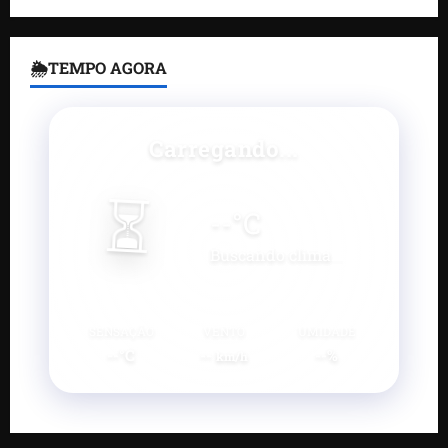
🌦TEMPO AGORA
Carregando...
⏳
--
°C
Buscando clima...
SENSAÇÃO
VENTO
UMIDADE
--°C
--
--%
km/h