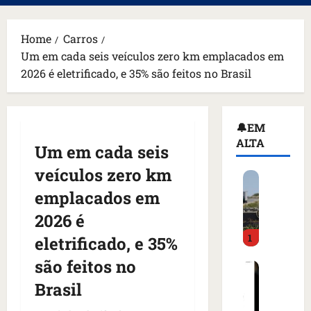
principal
Home
Carros
Um em cada seis veículos zero km emplacados em
2026 é eletrificado, e 35% são feitos no Brasil
🔔EM
ALTA
Um em cada seis
veículos zero km
H
o
emplacados em
m
2026 é
e
1
m
eletrificado, e 35%
a
são feitos no
C
r
o
m
Brasil
m
a