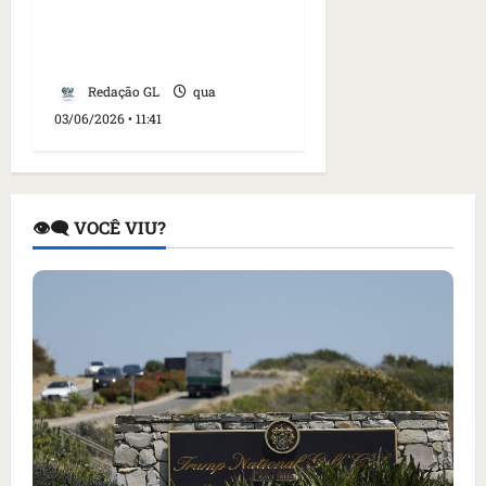
eletropostos e passa a
cobrar de clientes da
marca
Redação GL
qua
03/06/2026 • 11:41
👁️‍🗨️ VOCÊ VIU?