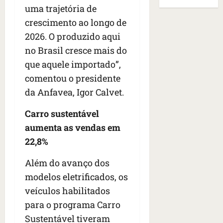
B
E
uma trajetória de
r
s
e
r
U
t
q
i
crescimento ao longo de
a
A
o
u
r
s
;
2026. O produzido aqui
s
e
a
i
‘
no Brasil cresce mais do
e
h
n
l
E
d
que aquele importado”,
a
t
e
v
e
v
e
a
comentou o presidente
i
z
i
s
u
t
da Anfavea, Igor Calvet.
e
a
e
m
a
n
m
m
e
m
Carro sustentável
a
s
S
n
o
aumenta as vendas em
s
i
a
t
s
d
22,8%
d
n
o
u
e
o
t
d
m
f
Além do avanço dos
d
a
a
a
e
e
I
t
modelos eletrificados, os
t
r
t
n
e
r
veículos habilitados
i
i
ê
n
a
para o programa Carro
d
d
s
s
g
o
o
Sustentável tiveram
ã
é