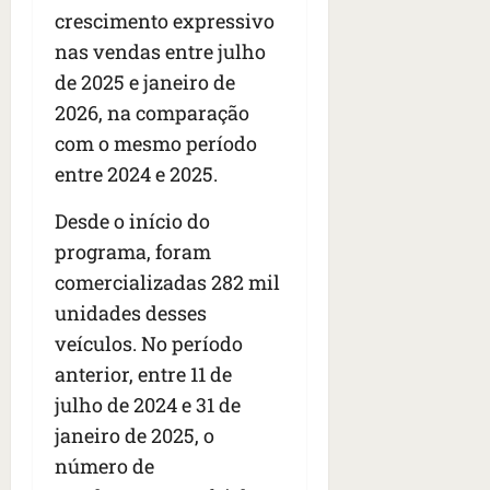
s
s
o
d
crescimento expressivo
qua
;
;
c
05/08/202
i
nas vendas entre julho
V
4
•
o
a
de 2025 e janeiro de
Í
b
07:04
m
’
D
r
2026, na comparação
o
,
E
a
s
d
com o mesmo período
O
s
E
i
entre 2024 e 2025.
i
U
z
l
qua
A
a
Desde o início do
e
05/08/202
g
programa, foram
•
i
e
qua
06:08
r
comercializadas 282 mil
n
05/08/202
o
•
t
unidades desses
s
07:13
e
veículos. No período
e
anterior, entre 11 de
s
qua
t
julho de 2024 e 31 de
05/08/202
ã
•
janeiro de 2025, o
o
07:49
número de
e