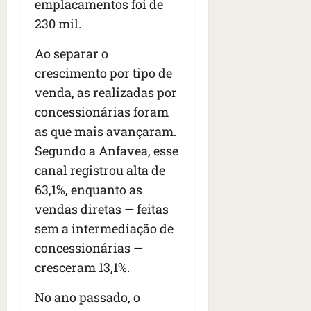
n
emplacamentos foi de
t
230 mil.
r
e
Ao separar o
e
crescimento por tipo de
l
venda, as realizadas por
e
s
concessionárias foram
as que mais avançaram.
qua
Segundo a Anfavea, esse
05/08/202
canal registrou alta de
•
06:44
63,1%, enquanto as
vendas diretas — feitas
sem a intermediação de
concessionárias —
cresceram 13,1%.
No ano passado, o