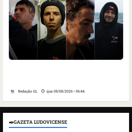
Islândia ordena deportação de ativistas
contra caça às baleias que haviam sido
detidos; 4 brasileiros estão entre eles
Redação GL
qua 05/08/2026 • 06:44
✒️GAZETA LUDOVICENSE