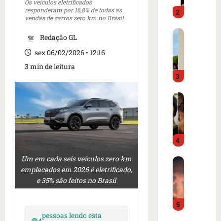
o
d
Os veículos eletrificados
responderam por 16,8% de todas as
2
i
o
vendas de carros zero km no Brasil.
m
é
C
p
p
Redação GL
a
r
r
sex 06/02/2026 • 12:16
r
e
e
t
n
3 min de leitura
s
3
a
s
o
z
a
e
I
e
i
m
s
m
n
c
l
m
t
a
â
e
e
m
4
n
r
r
p
d
c
n
o
Um em cada seis veículos zero km
B
i
a
a
d
emplacados em 2026 é eletrificado,
o
a
d
c
e
e 35% são feitos no Brasil
m
o
o
i
g
b
r
a
o
o
5
a
d
m
n
l
r
pessoas lendo esta
e
e
a
f
🟢
4