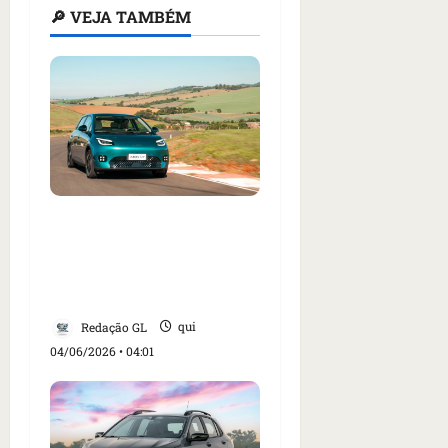
🔎 VEJA TAMBÉM
GAC Aion UT traz a
dúvida: vale abrir mão
de equipamentos por
mais potência? g1 testou
Redação GL
qui
04/06/2026 • 04:01