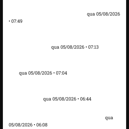
Trump dias antes de visita do presidente dos EUA;
‘Evitamos uma tragédia’, diz agente
qua 05/08/2026
• 07:49
Como imprensa internacional noticiou revogação
do visto de embaixadora do Brasil e aumento da
tensão com os EUA
qua 05/08/2026 • 07:13
Cartaz em mercado ameaça suspender quem
alimentar animais e revolta feirantes em Santa
Inês
qua 05/08/2026 • 07:04
Islândia ordena deportação de ativistas contra caça
às baleias que haviam sido detidos; 4 brasileiros
estão entre eles
qua 05/08/2026 • 06:44
Bombardeio russo em Kiev com mísseis e drones
deixa 17 mortos e dezenas de feridos; VÍDEO
qua
05/08/2026 • 06:08