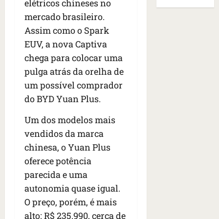
B
E
elétricos chineses no
r
s
e
r
U
mercado brasileiro.
t
q
i
a
A
Assim como o Spark
o
u
r
s
;
s
e
a
EUV, a nova Captiva
i
‘
e
h
n
l
E
chega para colocar uma
d
a
t
e
v
pulga atrás da orelha de
e
v
e
a
i
z
um possível comprador
i
s
u
t
e
a
e
m
do BYD Yuan Plus.
a
n
m
m
e
m
a
s
S
n
Um dos modelos mais
o
s
i
a
t
s
vendidos da marca
d
d
n
o
u
chinesa, o Yuan Plus
e
o
t
d
m
f
d
oferece potência
a
a
a
e
e
I
t
t
parecida e uma
r
t
n
e
r
autonomia quase igual.
i
i
ê
n
a
O preço, porém, é mais
d
d
s
s
g
o
o
alto: R$ 235.990, cerca de
ã
é