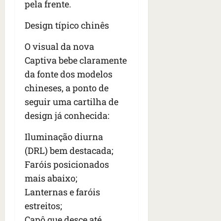
n
pela frente.
t
r
Design típico chinês
e
e
O visual da nova
l
Captiva bebe claramente
e
da fonte dos modelos
s
chineses, a ponto de
seguir uma cartilha de
qua
05/08/202
design já conhecida:
•
06:44
Iluminação diurna
(DRL) bem destacada;
Faróis posicionados
mais abaixo;
Lanternas e faróis
estreitos;
Capô que desce até