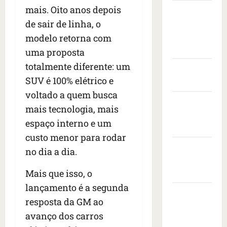
s
t
e
v
i
mais. Oito anos depois
Câmara
s
a
n
i
s
de sair de linha, o
Municipal
e
s
t
s
i
i
de São
c
a
modelo retorna com
t
t
s
o
r
Luís
o
a
uma proposta
e
n
a
d
d
totalmente diferente: um
d
Governo
t
n
e
o
r
SUV é 100% elétrico e
r
Federal
i
e
p
o
a
m
m
voltado a quem busca
r
Governo
n
c
a
b
e
mais tecnologia, mais
e
a
do
i
a
s
espaço interno e um
s
ç
s
Maranhão
i
i
d
a
custo menor para rodar
e
x
d
e
Prefeitura
à
r
a
e
no dia a dia.
i
s
e
de São
d
n
x
b
v
o
Mais que isso, o
Luís
t
a
a
o
r
e
lançamento é a segunda
1
l
SLZ HOST
l
a
d
resposta da GM ao
7
e
t
d
Hospedagem
o
m
i
avanço dos carros
a
o
s
de Sites
o
a
f