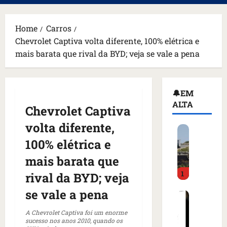
principal
Home
Carros
Chevrolet Captiva volta diferente, 100% elétrica e
mais barata que rival da BYD; veja se vale a pena
🔔EM
ALTA
Chevrolet Captiva
volta diferente,
H
o
100% elétrica e
m
mais barata que
e
1
m
rival da BYD; veja
a
se vale a pena
C
r
o
m
A Chevrolet Captiva foi um enorme
m
a
sucesso nos anos 2010, quando os