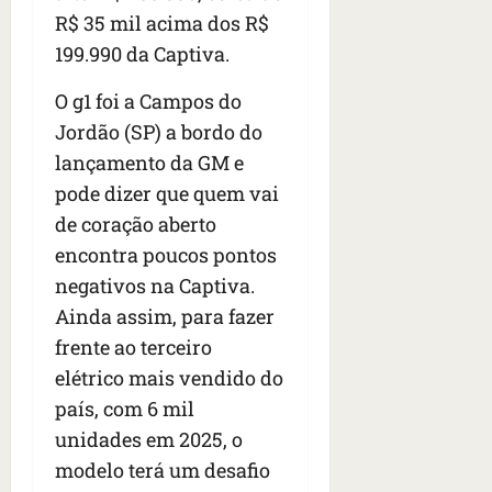
s
s
o
d
qua
R$ 35 mil acima dos R$
;
;
c
05/08/202
i
199.990 da Captiva.
V
4
•
o
a
Í
b
07:04
m
’
O g1 foi a Campos do
D
r
o
,
Jordão (SP) a bordo do
E
a
s
d
O
s
lançamento da GM e
E
i
i
U
z
pode dizer que quem vai
l
qua
A
a
de coração aberto
e
05/08/202
g
•
encontra poucos pontos
i
e
qua
06:08
r
negativos na Captiva.
n
05/08/202
o
•
t
Ainda assim, para fazer
s
07:13
e
frente ao terceiro
e
s
elétrico mais vendido do
qua
t
país, com 6 mil
05/08/202
ã
•
unidades em 2025, o
o
07:49
modelo terá um desafio
e