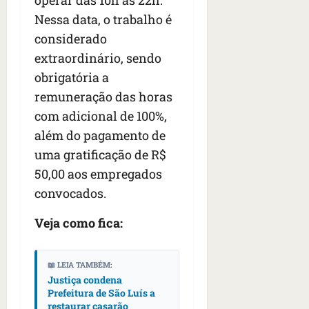
operar das 10h às 22h.
n
t
Nessa data, o trabalho é
r
considerado
e
extraordinário, sendo
e
obrigatória a
l
e
remuneração das horas
s
com adicional de 100%,
além do pagamento de
qua
uma gratificação de R$
05/08/202
•
50,00 aos empregados
06:44
convocados.
Veja como fica:
📖 LEIA TAMBÉM:
Justiça condena
Prefeitura de São Luís a
restaurar casarão