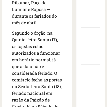
s
t
e
v
Ribamar, Paço do
i
Câmara
s
a
n
i
s
Lumiar e Raposa —
Municipal
e
s
t
s
i
durante os feriados do
i
de São
c
a
t
t
s
o
mês de abril.
r
Luís
o
a
e
n
a
d
d
d
Governo
Segundo o órgão, na
t
n
e
o
r
r
Federal
i
e
Quinta-feira Santa (17),
p
o
a
m
m
r
os lojistas estão
Governo
n
c
a
b
e
autorizados a funcionar
e
a
do
i
a
s
s
ç
em horário normal, já
s
Maranhão
i
i
d
a
e
x
d
que a data não é
e
Prefeitura
à
r
a
e
considerada feriado. O
i
s
e
de São
d
n
comércio fecha as portas
x
b
v
o
Luís
t
a
a
o
na Sexta-feira Santa (18),
r
e
1
l
SLZ HOST
l
a
d
feriado nacional em
7
e
t
d
Hospedagem
o
razão da Paixão de
m
i
a
o
s
de Sites
o
Cristo. Já no Sábado de
a
f