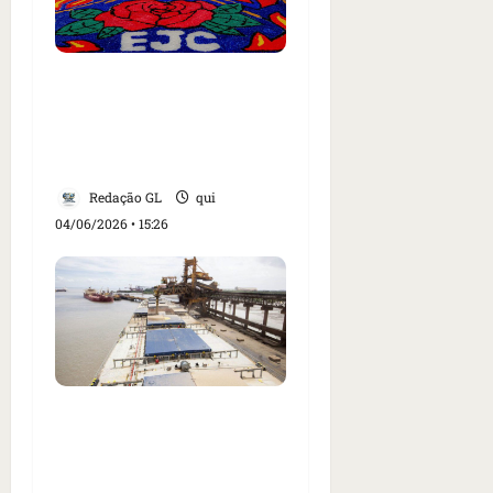
Fiéis montam tapetes de
Corpus Christi em ruas
do Cohatrac, em São
Luís
Redação GL
qui
04/06/2026 • 15:26
Trabalhador morre e
três ficam feridos em
acidente em silo no