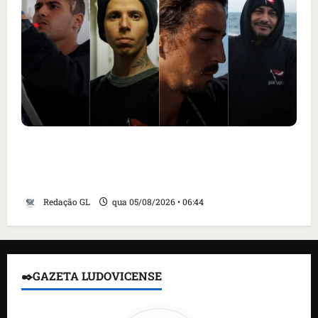
Islândia ordena deportação de ativistas
contra caça às baleias que haviam sido
detidos; 4 brasileiros estão entre eles
Redação GL
qua 05/08/2026 • 06:44
✒️GAZETA LUDOVICENSE