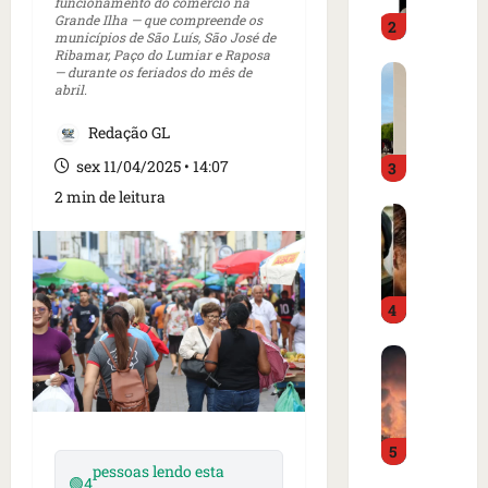
o
funcionamento do comércio na
d
Grande Ilha — que compreende os
2
i
o
municípios de São Luís, São José de
m
é
Ribamar, Paço do Lumiar e Raposa
C
— durante os feriados do mês de
p
p
abril.
a
r
r
r
e
e
Redação GL
t
n
s
sex 11/04/2025 • 14:07
3
a
s
o
z
a
e
2 min de leitura
I
e
i
m
s
m
n
c
l
m
t
a
â
e
e
m
4
n
r
r
p
d
c
n
o
B
i
a
a
d
o
a
d
c
e
m
o
o
i
g
b
r
a
o
o
5
a
d
m
n
l
pessoas lendo esta
r
e
e
a
🟢
4
f