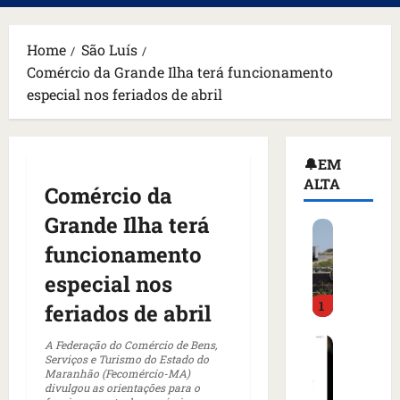
principal
Home
São Luís
Comércio da Grande Ilha terá funcionamento
especial nos feriados de abril
🔔EM
ALTA
Comércio da
Grande Ilha terá
H
o
funcionamento
m
especial nos
e
1
m
feriados de abril
a
C
r
A Federação do Comércio de Bens,
Serviços e Turismo do Estado do
o
m
Maranhão (Fecomércio-MA)
m
a
divulgou as orientações para o