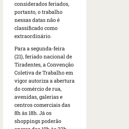
s
s
considerados feriados,
o
d
qua
;
;
c
05/08/202
i
portanto, o trabalho
V
4
•
o
a
nessas datas não é
Í
b
07:04
m
’
classificado como
D
r
o
,
E
a
extraordinário.
s
d
O
s
E
i
i
Para a segunda-feira
U
z
l
qua
A
a
(21), feriado nacional de
e
05/08/202
g
Tiradentes, a Convenção
•
i
e
qua
06:08
Coletiva de Trabalho em
r
n
05/08/202
o
vigor autoriza a abertura
•
t
s
07:13
e
do comércio de rua,
e
avenidas, galerias e
s
qua
centros comerciais das
t
05/08/202
ã
8h às 18h. Já os
•
o
07:49
shoppings poderão
e