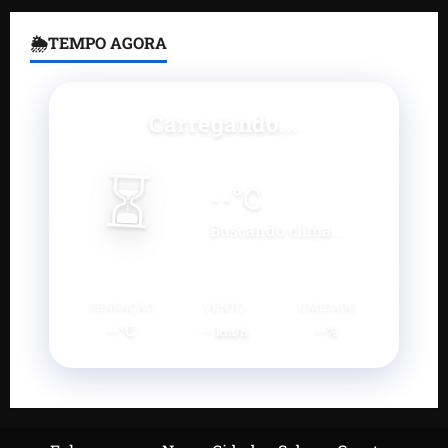
🌦TEMPO AGORA
Carregando...
⏳
--
°C
Buscando clima...
SENSAÇÃO
VENTO
UMIDADE
--°C
--
--%
km/h