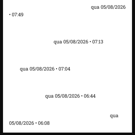
‘Evitamos uma tragédia’, diz agente
qua 05/08/2026
• 07:49
Como imprensa internacional noticiou revogação
do visto de embaixadora do Brasil e aumento da
tensão com os EUA
qua 05/08/2026 • 07:13
Cartaz em mercado ameaça suspender quem
alimentar animais e revolta feirantes em Santa
Inês
qua 05/08/2026 • 07:04
Islândia ordena deportação de ativistas contra caça
às baleias que haviam sido detidos; 4 brasileiros
estão entre eles
qua 05/08/2026 • 06:44
Bombardeio russo em Kiev com mísseis e drones
deixa 17 mortos e dezenas de feridos; VÍDEO
qua
05/08/2026 • 06:08