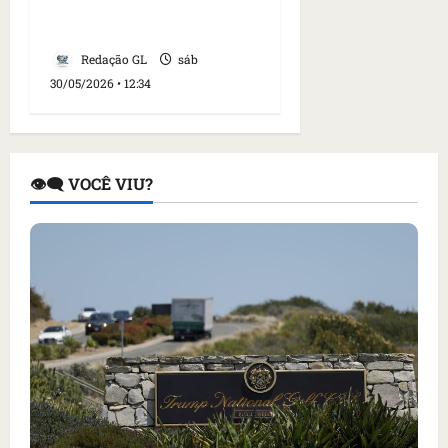
Terminal Portuário São
Luís
Redação GL
sáb
30/05/2026 • 12:34
👁️‍🗨️ VOCÊ VIU?