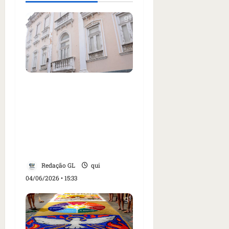
Justiça condena
Prefeitura de São Luís a
restaurar casarão
histórico no Centro e
pagar R$ 500 mil de
indenização
Redação GL
qui
04/06/2026 • 15:33